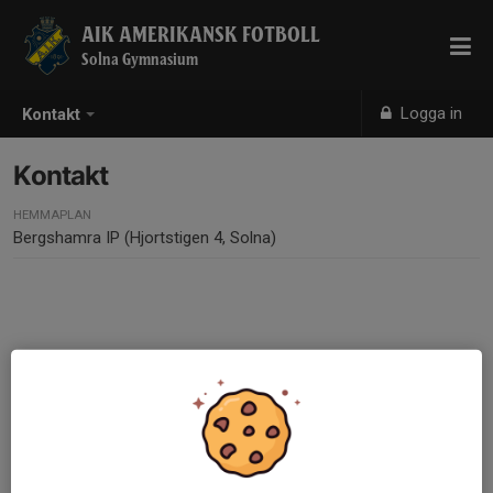
AIK AMERIKANSK FOTBOLL
Solna Gymnasium
Logga in
Kontakt
Kontakt
HEMMAPLAN
Bergshamra IP (Hjortstigen 4, Solna)