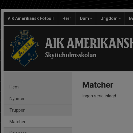
AIK Amerikansk Fotboll
Herr
Dam
Ungdom
E
AIK AMERIKANS
Skytteholmsskolan
Matcher
Hem
Ingen serie inlagd
Nyheter
Truppen
Matcher