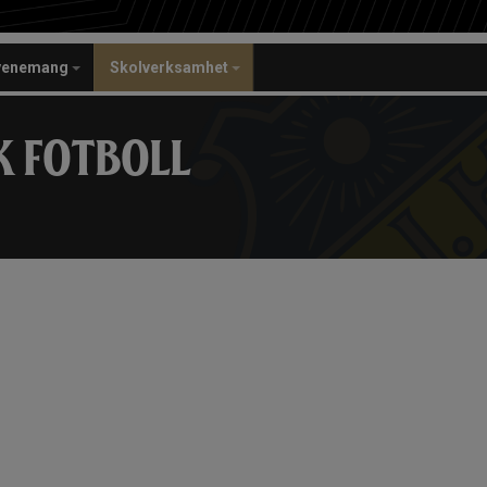
venemang
Skolverksamhet
K FOTBOLL