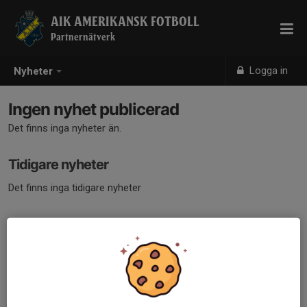
AIK AMERIKANSK FOTBOLL
Partnernätverk
Logga in
Nyheter
Ingen nyhet publicerad
Det finns inga nyheter än.
Tidigare nyheter
Det finns inga tidigare nyheter