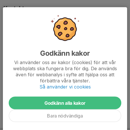
Kontaktpersoner
Anders Johansson
Sportchef Herr
076-036 80 70
anders.johansson@solna.se
Joshua Akena
Godkänn kakor
Huvudtränare
Vi använder oss av kakor (cookies) för att vår
E-post visas bara för inloggade
webbplats ska fungera bra för dig. De används
även för webbanalys i syfte att hjälpa oss att
Johan Ruz
förbättra våra tjänster.
assisterande lagledare
Så använder vi cookies
070-497 79 02
E-post visas bara för inloggade
Godkänn alla kakor
Bara nödvändiga