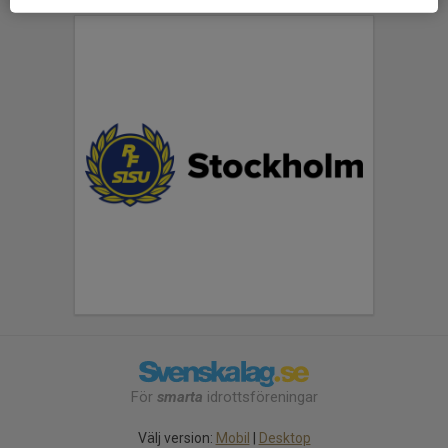
För
smarta
idrottsföreningar
Välj version:
Mobil
|
Desktop