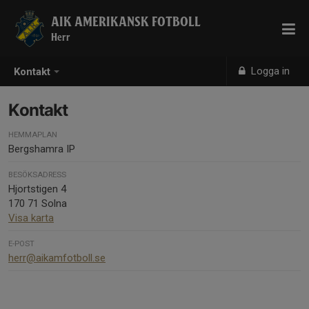
AIK AMERIKANSK FOTBOLL
Herr
Logga in
Kontakt
Kontakt
HEMMAPLAN
Bergshamra IP
BESÖKSADRESS
Hjortstigen 4
170 71 Solna
Visa karta
E-POST
herr@aikamfotboll.se