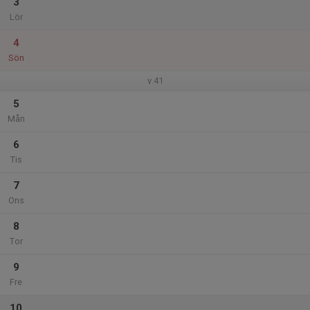
3
Lör
4
Sön
v.41
5
Mån
6
Tis
7
Ons
8
Tor
9
Fre
10