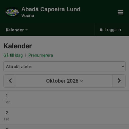
Abadá Capoeira Lund
Vuxna
Logga in
Kalender
Kalender
Gå till idag
|
Prenumerera
Oktober 2026
1
Tor
2
Fre