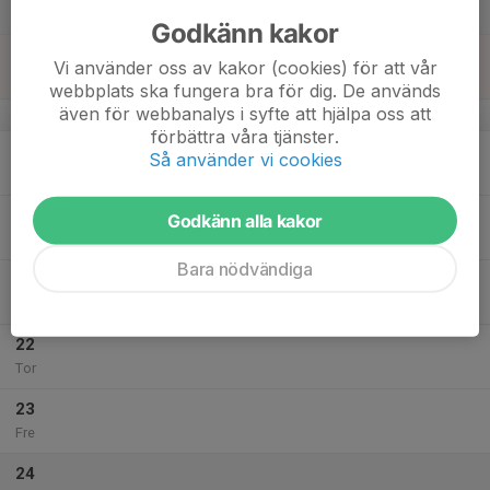
Lör
Godkänn kakor
18
Vi använder oss av kakor (cookies) för att vår
Sön
webbplats ska fungera bra för dig. De används
även för webbanalys i syfte att hjälpa oss att
v.43
förbättra våra tjänster.
19
Så använder vi cookies
Mån
20
Godkänn alla kakor
Tis
Bara nödvändiga
21
Ons
22
Tor
23
Fre
24