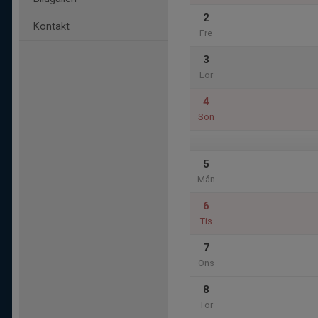
2
Kontakt
Fre
3
Lör
4
Sön
5
Mån
6
Tis
7
Ons
8
Tor