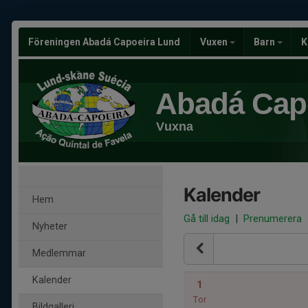
Föreningen Abadá Capoeira Lund
Vuxen
Barn
K
Abadá Cap
Vuxna
Kalender
Hem
Gå till idag
|
Prenumerera
Nyheter
Medlemmar
Kalender
1
Tor
Bildgalleri