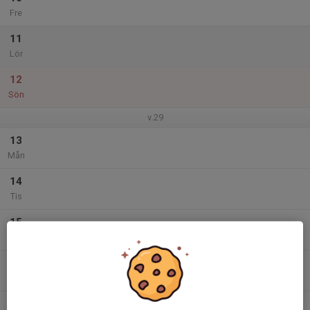
Fre
11
Lör
12
Sön
v.29
13
Mån
14
Tis
15
Ons
16
Tor
17