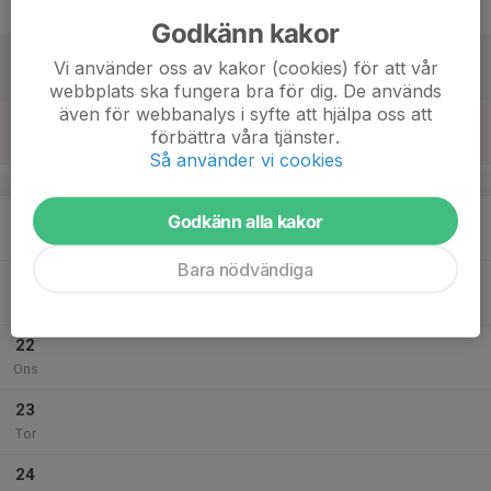
Fre
Godkänn kakor
18
Vi använder oss av kakor (cookies) för att vår
Lör
webbplats ska fungera bra för dig. De används
även för webbanalys i syfte att hjälpa oss att
19
förbättra våra tjänster.
Sön
Så använder vi cookies
v.30
20
Godkänn alla kakor
Mån
Bara nödvändiga
21
Tis
22
Ons
23
Tor
24