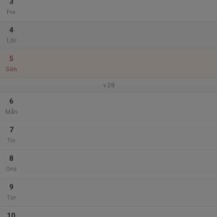
3
Fre
4
Lör
5
Sön
v.28
6
Mån
7
Tis
8
Ons
9
Tor
10