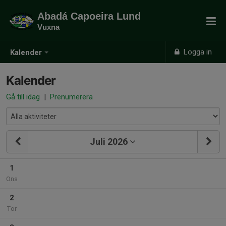
Abadá Capoeira Lund
Vuxna
Logga in
Kalender
Kalender
Gå till idag
|
Prenumerera
Juli 2026
1
Ons
2
Tor