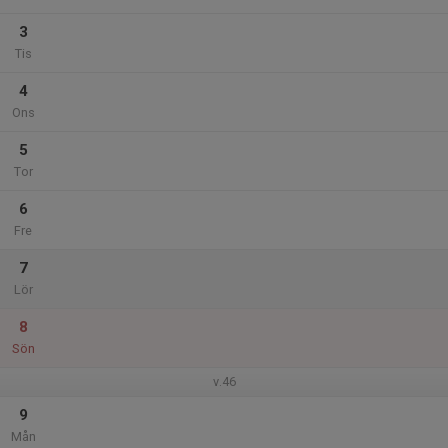
3
Tis
4
Ons
5
Tor
6
Fre
7
Lör
8
Sön
v.46
9
Mån