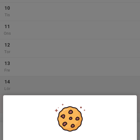
10
Tis
11
Ons
12
Tor
13
Fre
14
Lör
15
Sön
v.47
16
Mån