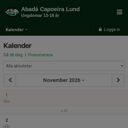
Abadá Capoeira Lund
Ungdomar 13-18 år
Logga in
Kalender
Kalender
Gå till idag
|
Prenumerera
November 2026
1
Sön
v.45
2
Mån