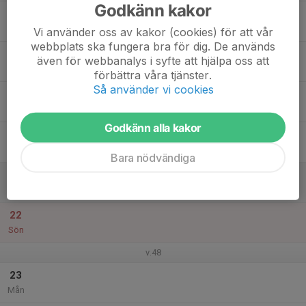
Godkänn kakor
17
Tis
Vi använder oss av kakor (cookies) för att vår
webbplats ska fungera bra för dig. De används
18
även för webbanalys i syfte att hjälpa oss att
Ons
förbättra våra tjänster.
Så använder vi cookies
19
Tor
Godkänn alla kakor
20
Fre
Bara nödvändiga
21
Lör
22
Sön
v.48
23
Mån