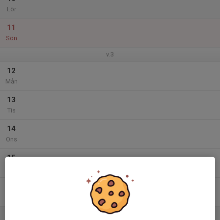
Lör
11
Sön
v.3
12
Mån
13
Tis
14
Ons
15
Tor
16
Fre
17