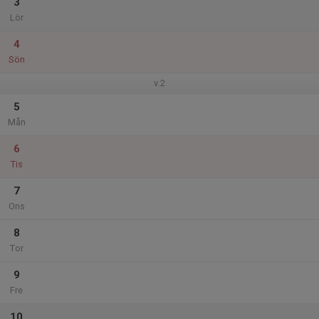
3
Lör
4
Sön
v.2
5
Mån
6
Tis
7
Ons
8
Tor
9
Fre
10