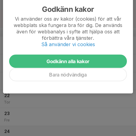
Lör
Godkänn kakor
18
Vi använder oss av kakor (cookies) för att vår
Sön
webbplats ska fungera bra för dig. De används
även för webbanalys i syfte att hjälpa oss att
v.4
förbättra våra tjänster.
19
Så använder vi cookies
Mån
20
Godkänn alla kakor
Tis
Bara nödvändiga
21
Ons
22
Tor
23
Fre
24