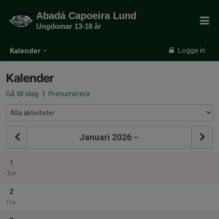
Abadá Capoeira Lund
Ungdomar 13-18 år
Logga in
Kalender
Kalender
Gå till idag
|
Prenumerera
Januari 2026
1
Tor
2
Fre