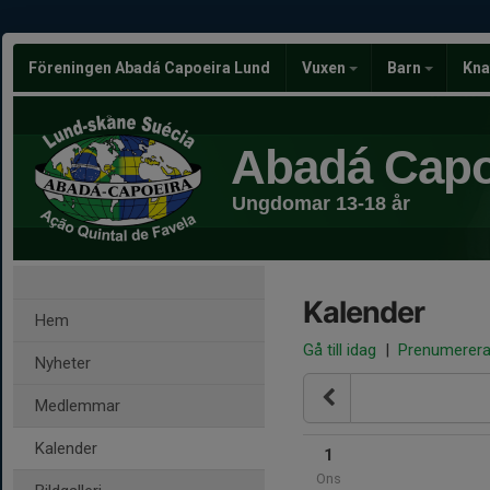
Föreningen Abadá Capoeira Lund
Vuxen
Barn
Kna
Abadá Capo
Ungdomar 13-18 år
Kalender
Hem
Gå till idag
|
Prenumerer
Nyheter
Medlemmar
Kalender
1
Ons