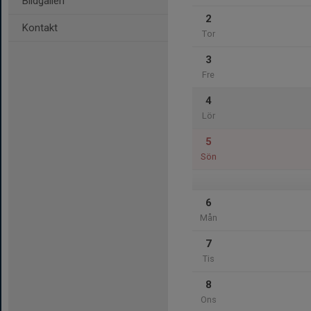
Bildgalleri
2
Kontakt
Tor
3
Fre
4
Lör
5
Sön
6
Mån
7
Tis
8
Ons