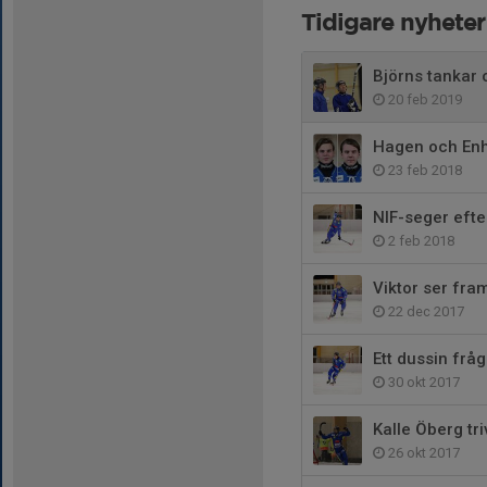
Tidigare nyheter
Björns tankar 
20 feb 2019
Hagen och Enha
23 feb 2018
NIF-seger eft
2 feb 2018
Viktor ser fra
22 dec 2017
Ett dussin fråg
30 okt 2017
Kalle Öberg tri
26 okt 2017