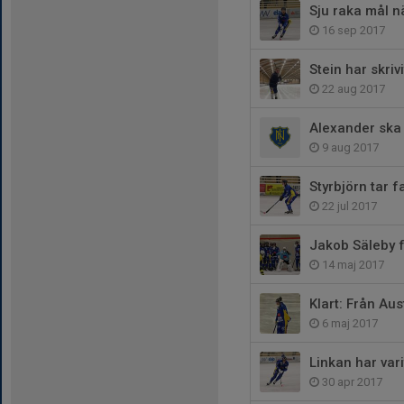
Sju raka mål n
16 sep 2017
Stein har skriv
22 aug 2017
Alexander ska 
9 aug 2017
Styrbjörn tar fa
22 jul 2017
Jakob Säleby 
14 maj 2017
Klart: Från Aus
6 maj 2017
Linkan har var
30 apr 2017