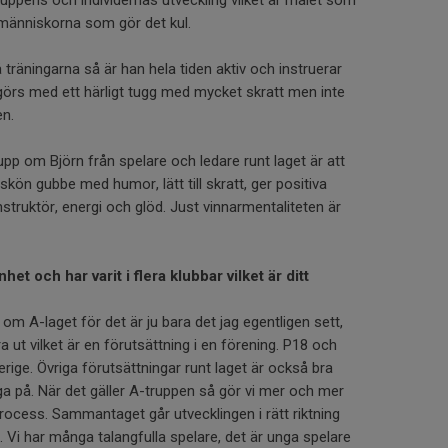
ruppens och individernas utveckling vilket är målet som
människorna som gör det kul.
träningarna så är han hela tiden aktiv och instruerar
 görs med ett härligt tugg med mycket skratt men inte
en.
pp om Björn från spelare och ledare runt laget är att
 skön gubbe med humor, lätt till skratt, ger positiva
nstruktör, energi och glöd. Just vinnarmentaliteten är
et och har varit i flera klubbar vilket är ditt
 om A-laget för det är ju bara det jag egentligen sett,
ut vilket är en förutsättning i en förening. P18 och
verige. Övriga förutsättningar runt laget är också bra
aga på. När det gäller A-truppen så gör vi mer och mer
rocess. Sammantaget går utvecklingen i rätt riktning
. Vi har många talangfulla spelare, det är unga spelare