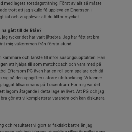
nd med lagets torsdagsträning. Först av allt så måste
hade trott att jag skulle få uppleva en Einarsson i
t kul och vi upplever att du tillför mycket.
 ha gått till de Blåe?
jag tycker det har varit jättebra. Jag har fått ett bra
änt mig välkommen från första stund.
n kammare och tänkte till inför säsongsupptakten. Han
ugen att hjälpa till som matchcoach och vara med på
töd. Eftersom PG även har en roll som spelare och då
sig på den uppgiften i större utsträckning. Vi känner
 pluggat tillsammans på Träcentrum. För mig var det
tt lagom åtagande i detta läge av livet. Att PG och jag
bra gör att vi kompletterar varandra och kan diskutera
ng och resultatet vi gjort är faktiskt bättre än jag