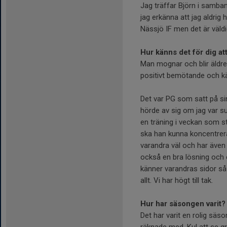
Jag träffar Björn i samba
jag erkänna att jag aldrig 
Nässjö IF men det är väldig
Hur känns det för dig att
Man mognar och blir äldre, 
positivt bemötande och k
Det var PG som satt på si
hörde av sig om jag var s
en träning i veckan som s
ska han kunna koncentrera 
varandra väl och har även
också en bra lösning och e
känner varandras sidor så 
allt. Vi har högt till tak.
Hur har säsongen varit?
Det har varit en rolig säso