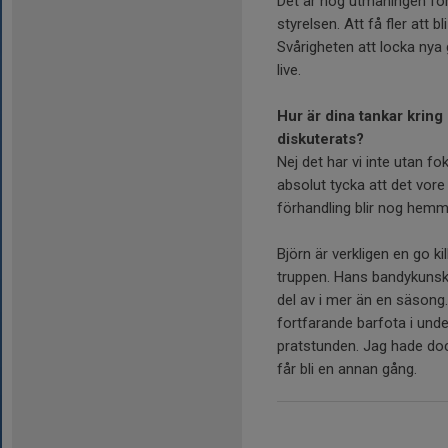
Det är nog utmaningen för 
styrelsen. Att få fler att 
Svårigheten att locka nya
live.
Hur är dina tankar kring 
diskuterats?
Nej det har vi inte utan fo
absolut tycka att det vore
förhandling blir nog hemma
Björn är verkligen en go ki
truppen. Hans bandykunska
del av i mer än en säsong.
fortfarande barfota i unde
pratstunden. Jag hade do
får bli en annan gång.