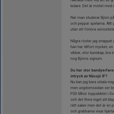
räknade med. Kul att se g
ledare. Det är mötet med 
När man studerar Björn på 
och peppar spelarna. Allt
utan att förlora seriositet
Några röster jag snappat u
han har tillfört mycket, en
vibbar, stor kunskap, bra i
nog Björns signum.
Du har stor bandyerfarenh
intryck av Nässjö IF?
Nu kan jag bara uttala mig
men ungdomssidan ser bra 
P20 tillhör toppskiktet i S
och det finns inget att kl
rätt saker men det är en p
och grabbarna visar hjärta