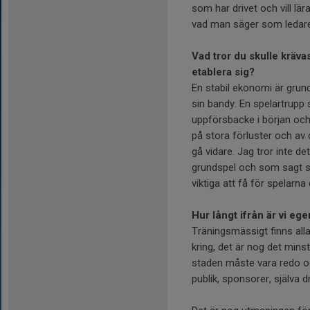
som har drivet och vill lära
vad man säger som ledare a
Vad tror du skulle kräva
etablera sig?
En stabil ekonomi är grun
sin bandy. En spelartrupp
uppförsbacke i början och
på stora förluster och av
gå vidare. Jag tror inte d
grundspel och som sagt sp
viktiga att få för spelarn
Hur långt ifrån är vi ege
Träningsmässigt finns alla
kring, det är nog det mins
staden måste vara redo oc
publik, sponsorer, själva dr