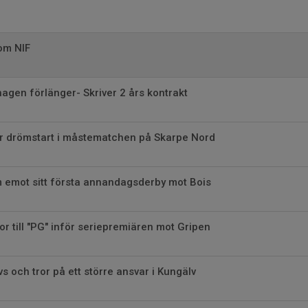
om NIF
gen förlänger- Skriver 2 års kontrakt
er drömstart i måstematchen på Skarpe Nord
m emot sitt första annandagsderby mot Bois
or till "PG" inför seriepremiären mot Gripen
vs och tror på ett större ansvar i Kungälv