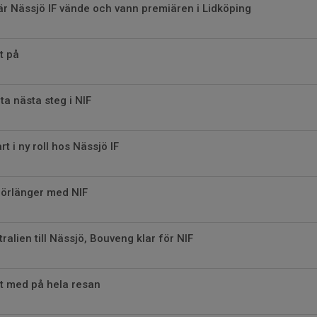
är Nässjö IF vände och vann premiären i Lidköping
it på
ta nästa steg i NIF
rt i ny roll hos Nässjö IF
förlänger med NIF
tralien till Nässjö, Bouveng klar för NIF
it med på hela resan