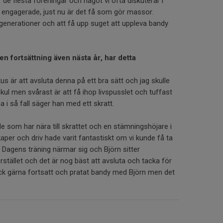
de flesta föreningar och något vi ofta diskuterar i
bli engagerade, just nu är det få som gör massor.
 generationer och att få upp suget att uppleva bandy
en fortsättning även nästa år, har detta
kus är att avsluta denna på ett bra sätt och jag skulle
 kul men svårast är att få ihop livspusslet och tuffast
 i så fall säger han med ett skratt.
lle som har nära till skrattet och en stämningshöjare i
per och driv hade varit fantastiskt om vi kunde få ta
 Dagens träning närmar sig och Björn sitter
rstället och det är nog bäst att avsluta och tacka för
ck gärna fortsatt och pratat bandy med Björn men det