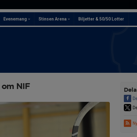
Evenemang
Stinsen Arena
Biljetter & 50/50 Lotter
r om NIF
Dela
De
De
Ny