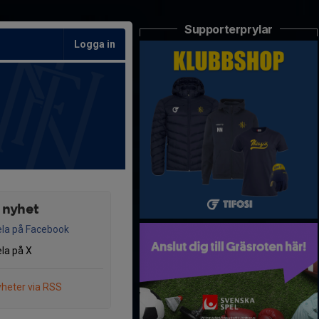
Supporterprylar
Logga in
 nyhet
la på Facebook
la på X
heter via RSS