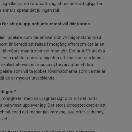
 sig vilket är en förutsättning, att de är mottagliga för
nnars spelar det ju ingen roll.
s för att gå upp och inte minst väl där kunna
den. Spelare som tar ansvar och vill någonstans med
 som är beredd att fajtas i motgång eftersom det är en
 då måste man tro på det man gör. Det är tufft att åka
 dessa måste man lära sig utan att knäckas och kunna
et skulle behövas en massa nyförvärv utan ett bra
elare som vill ta jobbet. Kvalmatcherna som väntar är
a då de är mycket utvecklande.
ntligen?
 möjligheter med hall, lagmässigt och allt det runt i
ta bekymret upplever jag. Det stora utropstecknet är att
h på, med det menar jag intresse, sug efter elitbandy,
ivet.