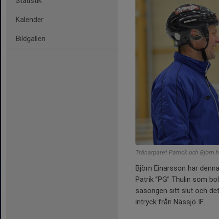
Statistik
Kalender
Bildgalleri
Tränarparet Patrick och Björn 
Björn Einarsson har denna
Patrik ”PG” Thulin som bo
säsongen sitt slut och det
intryck från Nässjö IF.