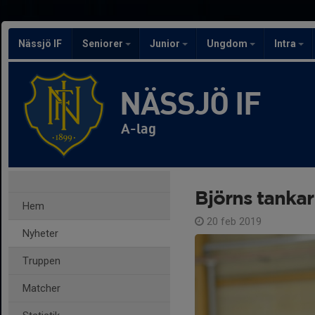
Nässjö IF
Seniorer
Junior
Ungdom
Intra
NÄSSJÖ IF
A-lag
Björns tanka
Hem
20 feb 2019
Nyheter
Truppen
Matcher