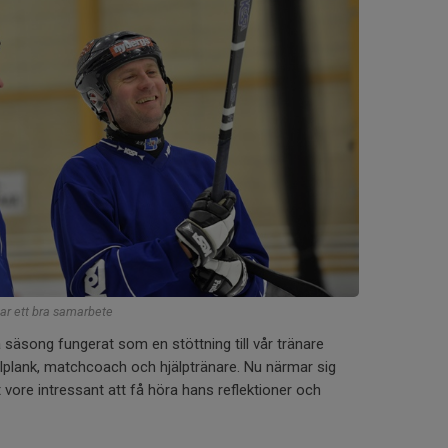
har ett bra samarbete
 säsong fungerat som en stöttning till vår tränare
llplank, matchcoach och hjälptränare. Nu närmar sig
 vore intressant att få höra hans reflektioner och