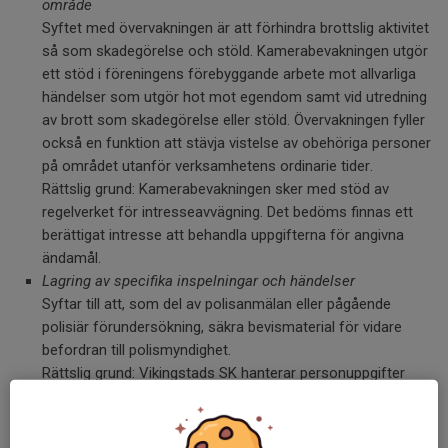
område
Syftet med övervakningen är att förhindra brottslig aktivitet
så som skadegörelse och stöld. Kamerabevakningen utgör
ett stöd i föreningens förebyggande arbete mot allvarliga
händelser som utgör hot mot egendom samt vid utredning
av brott som skadegörelse eller stöld. Övervakningen fyller
också en funktion att stävja vistelse av obehöriga personer
på området utanför verksamhetens ordinarie tider.
Rättslig grund: Kamerabevakningen sker med stöd av
regelverket för intresseavvägning. Det bedöms finnas ett
berättigat intresse att behandla uppgifterna för angivna
ändamål.
Lagring av specifika inspelningar och händelser
Syftar till att, som del av polisanmälan eller pågående
polisiär förundersökning, säkra bevismaterial för vidare
befordran till polismyndighet.
Rättslig grund: Vikingstads SK hanterar personuppgifter
med stöd av ”rättslig skyldighet” när vi lagrar och
vidarebefordrar uppgifter till polismyndighet som del i
pågående polisanmälan eller pågående polisiär