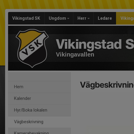
Vikingstad SK
Ungdom
Herr
Ledare
Viking
Vikingavallen
Vägbeskrivni
Hem
Kalender
Hyr/Boka lokalen
Vägbeskrivning
Kamerabevakning