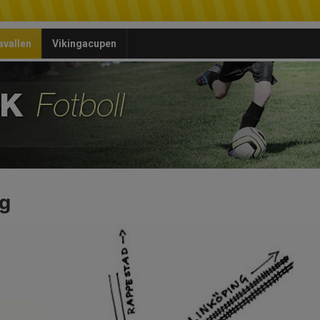
avallen
Vikingacupen
ng