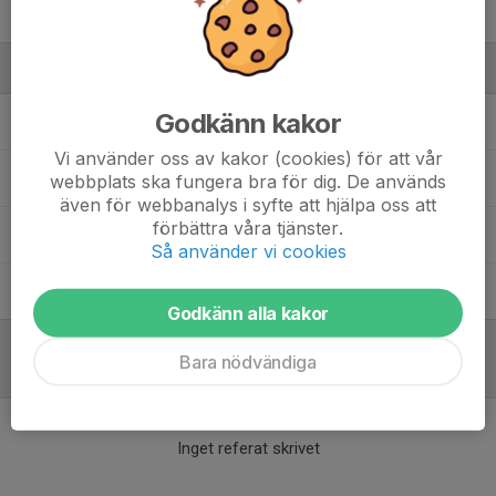
Vincent Johansson
Ledare
Godkänn kakor
Anton Nilsson
Tränare
Vi använder oss av kakor (cookies) för att vår
Jusuf Zukic
Huvudtränare
webbplats ska fungera bra för dig. De används
även för webbanalys i syfte att hjälpa oss att
förbättra våra tjänster.
Lennart Emanuelsson
Material
Så använder vi cookies
Lotta Danielsson
Sportgrupp/ koordinator herr
Godkänn alla kakor
Bara nödvändiga
Referat
Inget referat skrivet