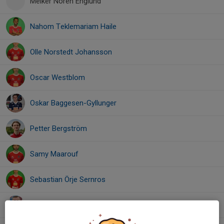
Melker Norén Englund
Nahom Teklemariam Haile
Olle Norstedt Johansson
Oscar Westblom
Oskar Baggesen-Gyllunger
Petter Bergström
Samy Maarouf
Sebastian Örje Sernros
Selmin Saletovic