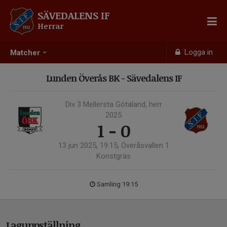
SÄVEDALENS IF
Herrar
Logga in
Matcher
Lunden Överås BK - Sävedalens IF
Div 3 Mellersta Götaland, herr
2025
1 - 0
13 jun 2025, 19:15, Överåsvallen 1
Konstgräs
Samling 19:15
Laguppställning