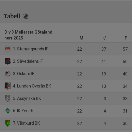
Tabell
Div 3 Mellersta Götaland,
herr 2025
M
+/-
P
1. Stenungsunds IF
22
37
57
2. Sävedalens IF
22
41
50
3. Öckerö IF
22
19
40
4. Lunden Överås BK
22
13
34
5. Assyriska BK
22
3
33
6. IK Zenith
22
4
31
7. Västkurd BK
22
4
30