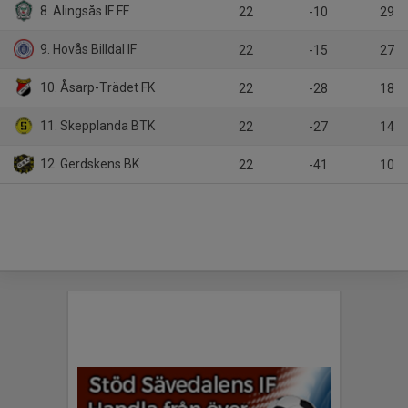
8. Alingsås IF FF
22
-10
29
9. Hovås Billdal IF
22
-15
27
10. Åsarp-Trädet FK
22
-28
18
11. Skepplanda BTK
22
-27
14
12. Gerdskens BK
22
-41
10