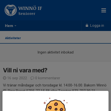
WINNÖ IF
Seniorer
Logga in
Hem
Aktiviteter
Ingen aktivitet inbokad
Vill ni vara med?
16 sep 2022
0 kommentarer
Vi tränar måndagar och torsdagar kl. 14.00-16.00. Bakom Winnö
IP. Ring Bengt 0705-77 15 58 eller Torsten 072-727 30 21
Läs mer