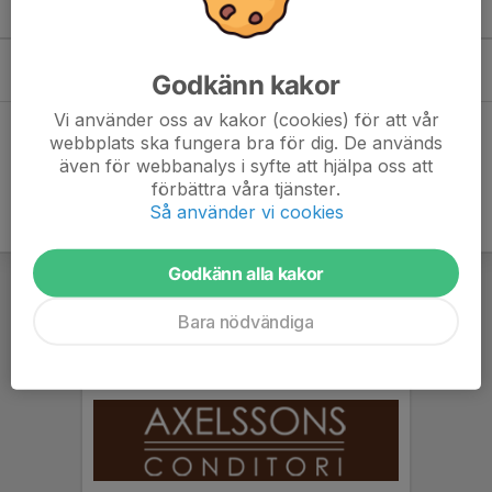
Kommande aktiviteter
Lör 5/9
Winnö dagen samt invigning av lekplats
Godkänn kakor
08:00-16:00
Winnö IP
Vi använder oss av kakor (cookies) för att vår
Hela kalendern
webbplats ska fungera bra för dig. De används
även för webbanalys i syfte att hjälpa oss att
förbättra våra tjänster.
Så använder vi cookies
Godkänn alla kakor
Bara nödvändiga