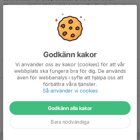
Observera att öppet köp och byte inte gäller för plagg tryckta
med initialer/namn/siffra.
Läs mera här:
https://team.intersport.se/winno-if
För information och vägledning kring beställningar kontakta
butikspersonalen i butiken
INTERSPORT Kristianstad, Härlöv.
Godkänn kakor
Vi använder oss av kakor (cookies) för att vår
webbplats ska fungera bra för dig. De används
Kommande aktiviteter
även för webbanalys i syfte att hjälpa oss att
förbättra våra tjänster.
Lör 5/9
Winnö dagen samt invigning av lekplats
Så använder vi cookies
08:00-16:00
Winnö IP
Hela kalendern
Godkänn alla kakor
Bara nödvändiga