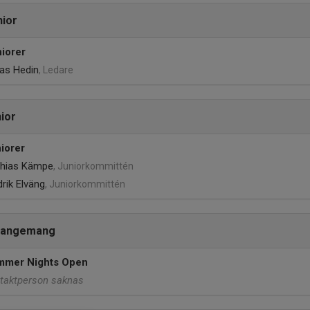
ior
iorer
las Hedin
, Ledare
ior
iorer
hias Kämpe
, Juniorkommittén
drik Elväng
, Juniorkommittén
rangemang
mmer Nights Open
taktperson saknas