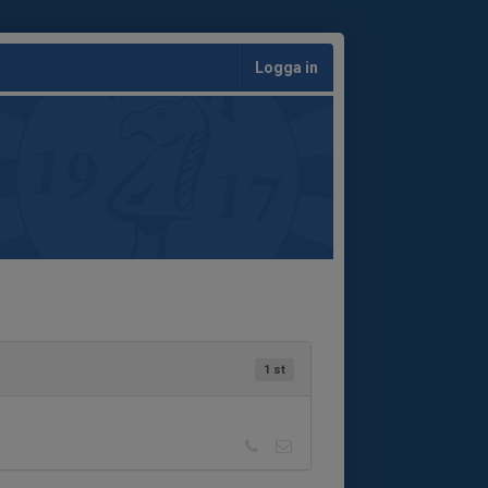
Logga in
1 st