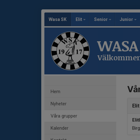
Wasa SK
Elit
Senior
Junior
WASA
Välkomme
Vår
Hem
Nyheter
Elit
Våra grupper
Elit
Kalender
Bir