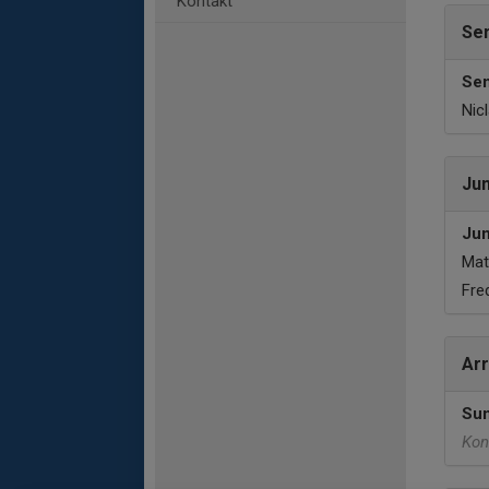
Kontakt
Sen
Sen
Nic
Jun
Jun
Mat
Fre
Ar
Su
Kon