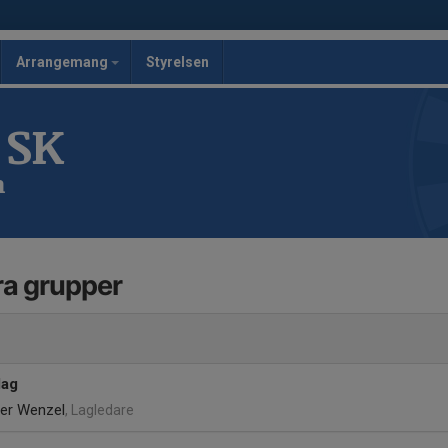
Arrangemang
Styrelsen
 SK
n
a grupper
lag
ger Wenzel
, Lagledare