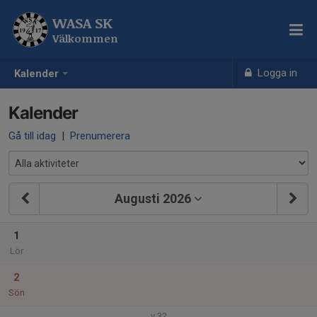
WASA SK
Välkommen
Logga in
Kalender
Kalender
Gå till idag
|
Prenumerera
Augusti 2026
1
Lör
2
Sön
v.32