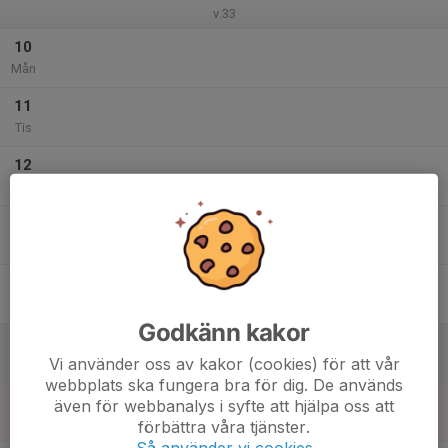
v.33
10
Mån
11
Tis
12
Ons
13
Tor
14
Fre
Godkänn kakor
15
Vi använder oss av kakor (cookies) för att vår
Lör
webbplats ska fungera bra för dig. De används
16
även för webbanalys i syfte att hjälpa oss att
Sön
förbättra våra tjänster.
Så använder vi cookies