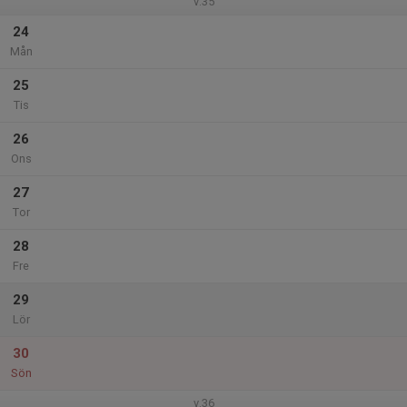
v.35
24
Mån
25
Tis
26
Ons
27
Tor
28
Fre
29
Lör
30
Sön
v.36