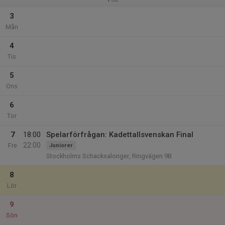
3
Mån
4
Tis
5
Ons
6
Tor
7
18:00
Spelarförfrågan: Kadettallsvenskan Final
22:00
Fre
Juniorer
Stockholms Schacksalonger, Ringvägen 9B
8
Lör
9
Sön