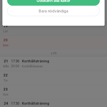
Godkänn alla kakor
20:00
Tor
Korthållsbanan
Bara nödvändiga
18
Fre
19
Lör
20
Sön
v.39
21
17:30
Korthållsträning
20:00
Mån
Korthållsbanan
22
Tis
23
Ons
24
17:30
Korthållsträning