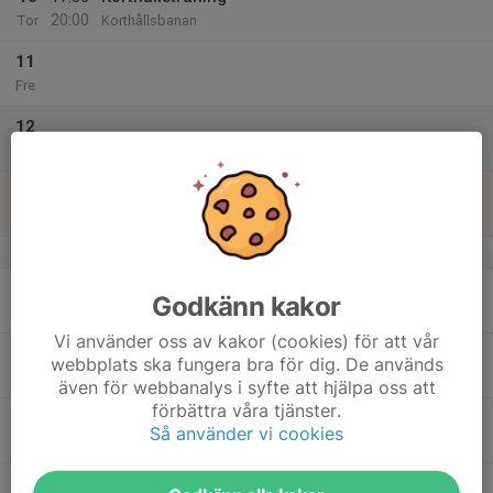
20:00
Tor
Korthållsbanan
11
Fre
12
Lör
13
Sön
v.38
14
17:30
Korthållsträning
Godkänn kakor
20:00
Mån
Korthållsbanan
Vi använder oss av kakor (cookies) för att vår
15
webbplats ska fungera bra för dig. De används
Tis
även för webbanalys i syfte att hjälpa oss att
förbättra våra tjänster.
16
Så använder vi cookies
Ons
17
17:30
Korthållsträning