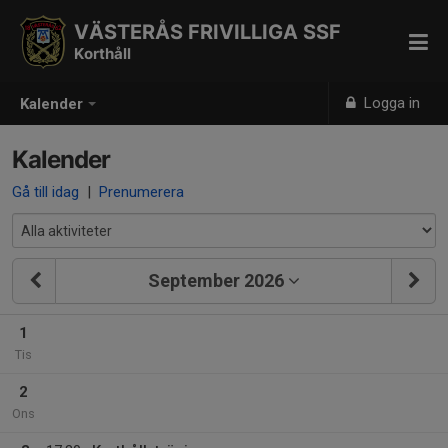
VÄSTERÅS FRIVILLIGA SSF
Korthåll
Logga in
Kalender
Kalender
Gå till idag
|
Prenumerera
September 2026
1
Tis
2
Ons