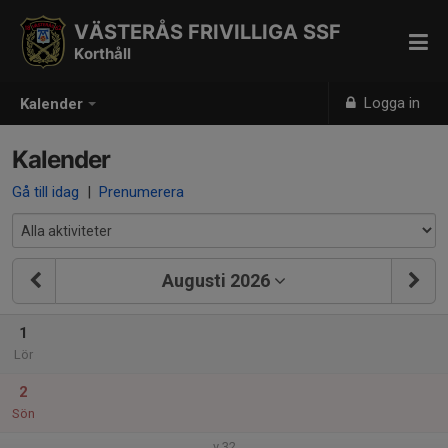
VÄSTERÅS FRIVILLIGA SSF
Korthåll
Logga in
Kalender
Kalender
Gå till idag
|
Prenumerera
Augusti 2026
1
Lör
2
Sön
v.32