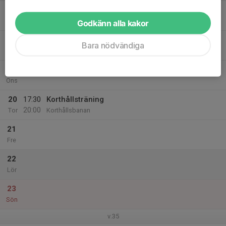
17
17:30
Korthållsträning
20:00
Mån
Korthållsbanan
Godkänn alla kakor
18
Bara nödvändiga
Tis
19
Ons
20
17:30
Korthållsträning
20:00
Tor
Korthållsbanan
21
Fre
22
Lör
23
Sön
v.35