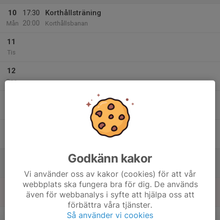
10
17:30
Korthållsträning
20:00
Mån
Korthållsbanan
11
Tis
12
Ons
13
17:30
Korthållsträning
20:00
Tor
Korthållsbanan
14
Fre
Godkänn kakor
15
Lör
Vi använder oss av kakor (cookies) för att vår
webbplats ska fungera bra för dig. De används
16
även för webbanalys i syfte att hjälpa oss att
Sön
förbättra våra tjänster.
v.34
Så använder vi cookies