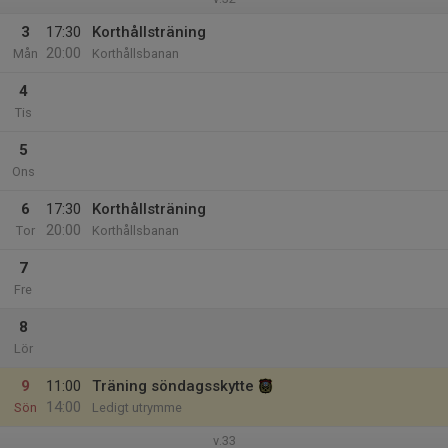
3
17:30
Korthållsträning
20:00
Mån
Korthållsbanan
4
Tis
5
Ons
6
17:30
Korthållsträning
20:00
Tor
Korthållsbanan
7
Fre
8
Lör
9
11:00
Träning söndagsskytte
14:00
Sön
Ledigt utrymme
v.33