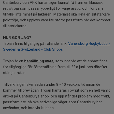
Canterbury och VRK har äntligen kunnat få fram en klassisk
retrotröja som passar ypperligt för varje årstid, och för varje
tillfälle, inte minst på läktaren! Materialet ska likna en slitstarkare
polotröja, och upplevs vara lite större passform när det kommer
till storlekarna.
HUR GÖR JAG?
Tröjan finns tillgänglig på följande länk:
Vänersborg Rugbyklubb -
Sweden & Switzerland - Club Shops
Tröjan är en
beställningsvara
, som innebär att de enbart finns
för tillgängliga för förbeställning fram till 22:a juni, och därefter
stänger rutan.
Tillverkningen sker sedan under 8 - 10 veckors tid innan de
kommer till brevlådan. Tröjan hanteras i övrigt som en helt vanlig
artikel på Canterburys shop, och uppstår det problem med frakt,
passform etc. så ska sedvanliga vägar som Canterbury har
användas, och inte via klubben.