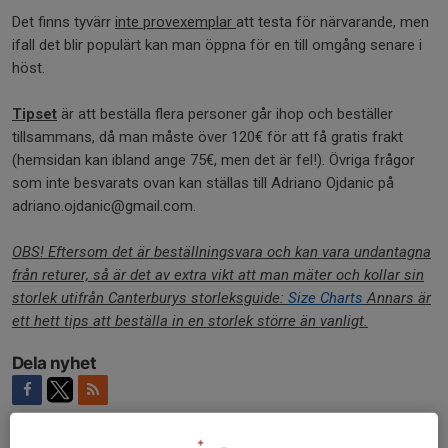
Det finns tyvärr
inte provexemplar
att testa för närvarande, men
ifall det blir populärt kan man öppna för en till omgång senare i
höst.
Tipset
är att beställa flera personer går ihop och beställer
tillsammans, då man måste över 120€ för att få gratis frakt
(hemsidan kan ibland ange 75€, men det är fel!). Övriga frågor
som inte besvarats ovan kan ställas till Adriano Ojdanic på
adriano.ojdanic@gmail.com.
OBS! Eftersom det är beställningsvara och kan vara undantagna
från returer, så är det av extra vikt att man mäter och kollar sin
storlek utifrån Canterburys storleksguide:
Size Charts
Annars är
ett hett tips att beställa in en storlek större än vanligt.
Dela nyhet