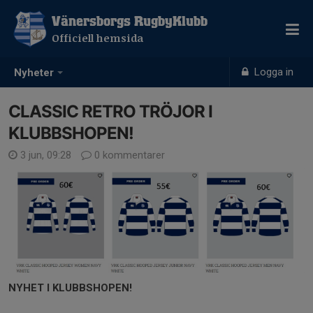
Vänersborgs RugbyKlubb
Officiell hemsida
Logga in
Nyheter
CLASSIC RETRO TRÖJOR I
KLUBBSHOPEN!
3 jun, 09:28
0 kommentarer
NYHET I KLUBBSHOPEN!