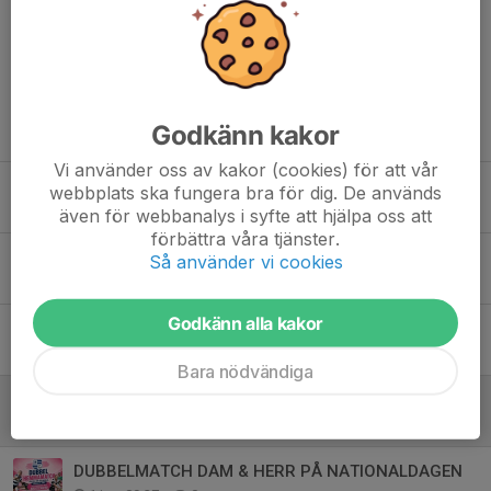
Kommentarer
Godkänn kakor
Tidigare nyheter
Vi använder oss av kakor (cookies) för att vår
Behöver arbetare. Alla som kan behöver ställa upp🙏🏽
webbplats ska fungera bra för dig. De används
2 aug, 15:45
0
även för webbanalys i syfte att hjälpa oss att
förbättra våra tjänster.
Sommartouch onsdagar
Så använder vi cookies
21 jul, 10:50
0
Godkänn alla kakor
Anmäl dig som funktionär till USM 2026!
11 jun, 12:04
0
Bara nödvändiga
CLASSIC RETRO TRÖJOR I KLUBBSHOPEN!
3 jun, 09:28
0
DUBBELMATCH DAM & HERR PÅ NATIONALDAGEN