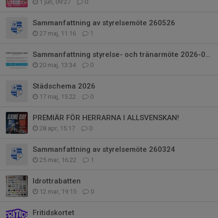
1 jun, 09:27
0
Sammanfattning av styrelsemöte 260526
27 maj, 11:16
1
Sammanfattning styrelse- och tränarmöte 2026-04-23 och 2026-05-12
20 maj, 13:34
0
Städschema 2026
17 maj, 15:22
0
PREMIÄR FÖR HERRARNA I ALLSVENSKAN!
28 apr, 15:17
0
Sammanfattning av styrelsemöte 260324
25 mar, 16:22
1
Idrottrabatten
12 mar, 19:15
0
Fritidskortet