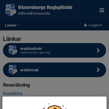
Vänersborgs RugbyKlubb
Officiell hemsida
Logga in
Länkar
Länkar
webbadmin
vebbmaster genväg
webbmail
Reseräkning
Reseräkning
Förbund mm