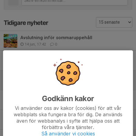
Tidigare nyheter
Avslutning inför sommaruppehåll
14 jun, 17:42
0
Viking Cup
10 jun, 12:23
0
Spontanrugby
30 apr, 23:00
0
Minifestivaler och cuper
Godkänn kakor
3 apr, 09:02
0
Vi använder oss av kakor (cookies) för att vår
webbplats ska fungera bra för dig. De används
OBS! NYA TIDER! Träningshelg!
även för webbanalys i syfte att hjälpa oss att
5 feb, 12:01
0
förbättra våra tjänster.
Så använder vi cookies