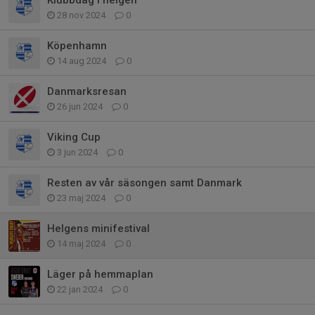
28 nov 2024
0
Köpenhamn
14 aug 2024
0
Danmarksresan
26 jun 2024
0
Viking Cup
3 jun 2024
0
Resten av vår säsongen samt Danmark
23 maj 2024
0
Helgens minifestival
14 maj 2024
0
Läger på hemmaplan
22 jan 2024
0