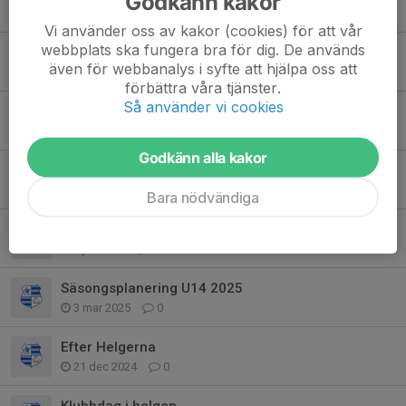
Godkänn kakor
10 jun, 12:23
0
Vi använder oss av kakor (cookies) för att vår
webbplats ska fungera bra för dig. De används
Spontanrugby
även för webbanalys i syfte att hjälpa oss att
30 apr, 23:00
0
förbättra våra tjänster.
Så använder vi cookies
Minifestivaler och cuper
3 apr, 09:02
0
Godkänn alla kakor
OBS! NYA TIDER! Träningshelg!
5 feb, 12:01
0
Bara nödvändiga
Viking Cup 14-15 juni
2 jun 2025
0
Säsongsplanering U14 2025
3 mar 2025
0
Efter Helgerna
21 dec 2024
0
Klubbdag i helgen