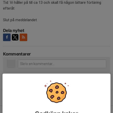
Tid: Vi håller på till ca 13 och skall få någon lättare förtäring
efteråt
Slut på meddelandet
Dela nyhet
Kommentarer
Tidigare nyheter
Avslutning inför sommaruppehåll
14 jun, 17:42
0
Viking Cup