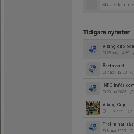
Tidigare nyheter
Viking cup oc
28 maj, 14:59
Årets spel
7 apr, 12:58
INFO inför so
23 jun 2025
Viking Cup
1 jun 2025
Preliminär sä
3 mar 2025