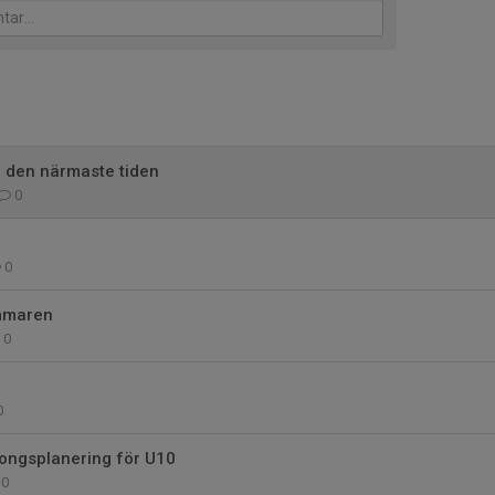
h den närmaste tiden
0
0
mmaren
0
0
songsplanering för U10
0