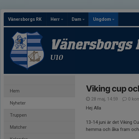
Vänersborgs RK
Herr
Dam
Ungdom
Vänersborgs 
U10
Viking cup oc
Hem
28 maj, 14:59
0 ko
Nyheter
Hej Alla
Truppen
13-14 juni är det Viking C
Matcher
hemma och åka fram och ti