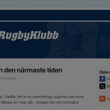
RugbyKlubb
h den närmaste tiden
Dela 
mmentarer
De
De
up i Partille, det är en övernattings cup(man kan sova
Ny
llbaka om man vill) , äntligen lite nytt motstånd.