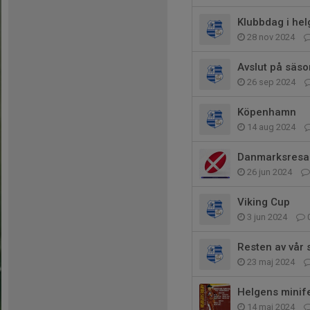
Klubbdag i he
28 nov 2024
Avslut på säs
26 sep 2024
Köpenhamn
14 aug 2024
Danmarksresa
26 jun 2024
Viking Cup
3 jun 2024
Resten av vår
23 maj 2024
Helgens minife
14 maj 2024