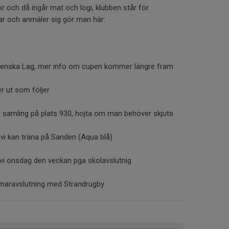
r och då ingår mat och logi, klubben står för
ar och anmäler sig gör man här:
 Svenska Lag, mer info om cupen kommer längre fram
r ut som följer
ås samling på plats 930, hojta om man behöver skjuts
vi kan träna på Sanden (Aqua blå)
r vi onsdag den veckan pga skolavslutnig
mmaravslutning med Strandrugby