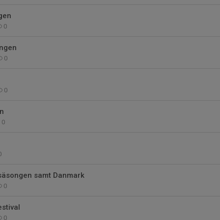
lgen
0
ongen
0
0
n
0
0
 säsongen samt Danmark
0
stival
0