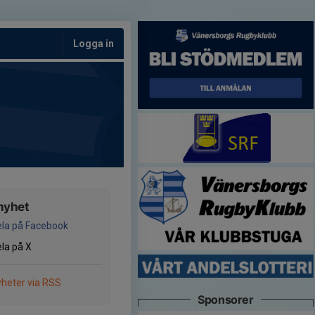
Logga in
nyhet
la på Facebook
la på X
heter via RSS
Sponsorer