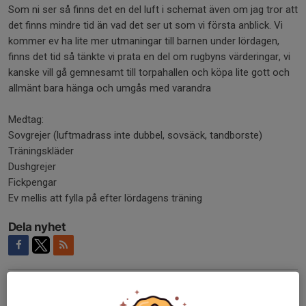
Som ni ser så finns det en del luft i schemat även om jag tror att
det finns mindre tid än vad det ser ut som vi första anblick. Vi
kommer ev ha lite mer utmaningar till barnen under lördagen,
finns det tid så tänkte vi prata en del om rugbyns värderingar, vi
kanske vill gå gemnesamt till torpahallen och köpa lite gott och
allmänt bara hänga och umgås med varandra
Medtag:
Sovgrejer (luftmadrass inte dubbel, sovsäck, tandborste)
Träningskläder
Dushgrejer
Fickpengar
Ev mellis att fylla på efter lördagens träning
Dela nyhet
Kommentarer