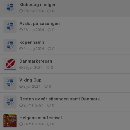
Klubbdag i helgen
28 nov 2024
0
Avslut på säsongen
26 sep 2024
0
Köpenhamn
14 aug 2024
0
Danmarksresan
26 jun 2024
0
Viking Cup
3 jun 2024
0
Resten av vår säsongen samt Danmark
23 maj 2024
0
Helgens minifestival
14 maj 2024
0