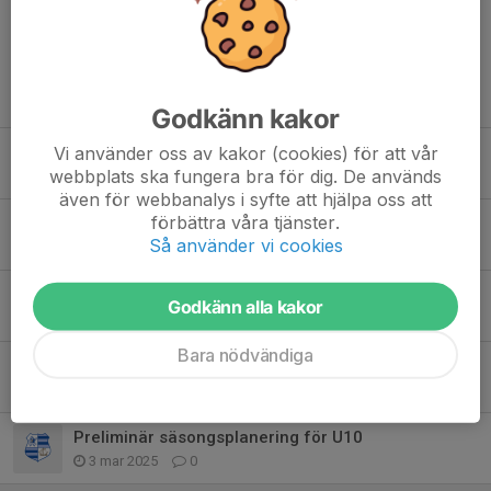
Tidigare nyheter
Godkänn kakor
Vi använder oss av kakor (cookies) för att vår
Viking cup och den närmaste tiden
webbplats ska fungera bra för dig. De används
28 maj, 14:59
0
även för webbanalys i syfte att hjälpa oss att
förbättra våra tjänster.
Årets spel
Så använder vi cookies
7 apr, 12:58
0
INFO inför sommaren
Godkänn alla kakor
23 jun 2025
0
Bara nödvändiga
Viking Cup
1 jun 2025
0
Preliminär säsongsplanering för U10
3 mar 2025
0