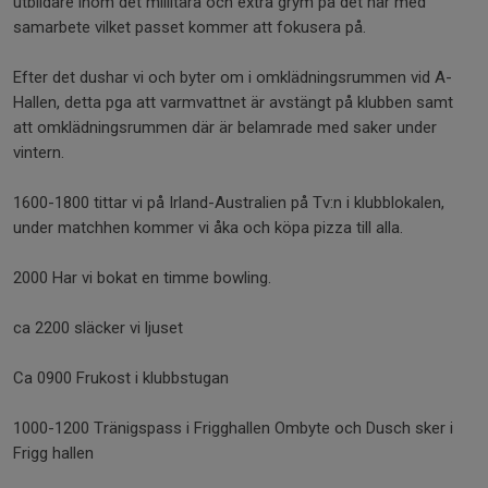
utbildare inom det millitära och extra grym på det här med
samarbete vilket passet kommer att fokusera på.
Efter det dushar vi och byter om i omklädningsrummen vid A-
Hallen, detta pga att varmvattnet är avstängt på klubben samt
att omklädningsrummen där är belamrade med saker under
vintern.
1600-1800 tittar vi på Irland-Australien på Tv:n i klubblokalen,
under matchhen kommer vi åka och köpa pizza till alla.
2000 Har vi bokat en timme bowling.
ca 2200 släcker vi ljuset
Ca 0900 Frukost i klubbstugan
1000-1200 Tränigspass i Frigghallen Ombyte och Dusch sker i
Frigg hallen