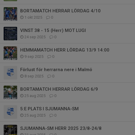
BORTAMATCH HERRAR LÖRDAG 4/10
1 okt 2025
0
VINST 38 - 15 (Herr) MOT LUGI
24 sep 2025
0
HEMMAMATCH HERR LÖRDAG 13/9 14:00
9 sep 2025
0
Förlust för herrarna nere i Malmö
8 sep 2025
0
BORTAMATCH HERRAR LÖRDAG 6/9
25 aug 2025
0
5:E PLATS I SJUMANNA-SM
25 aug 2025
0
SJUMANNA-SM HERR 2025 23/8-24/8
21 aug 2025
0