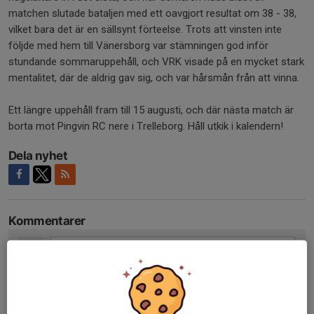
matchen slutade bataljen med ett oavgjort resultat om 38 - 38,
vilket bara det är en sällsynt förteelse. Trots att vinsten inte
följde med hem till Vänersborg var stämningen god inför
stundande sommaruppehåll, och VRK visade på en mycket stark
mentalitet, där de aldrig gav sig, och var hårsmån från att vinna.
Ett längre uppehåll fram till 15 augusti, och där nästa match är
borta mot Pingvin RC nere i Trelleborg. Håll utkik i kalendern!
Dela nyhet
Kommentarer
Tidigare nyheter