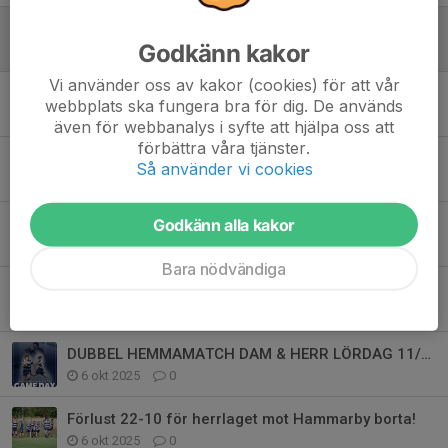
OAVGJORT 38 - 38 NERE I PARTILLE FÖR HERR
Godkänn kakor
5 jul, 17:35
0
Vi använder oss av kakor (cookies) för att vår
VINST FÖR HERR MOT GRF BORTA 22-26!
webbplats ska fungera bra för dig. De används
1 jun, 09:10
0
även för webbanalys i syfte att hjälpa oss att
förbättra våra tjänster.
BORTAMATCH HERR MOT MALMÖ RC 9/5
Så använder vi cookies
4 maj, 18:00
0
Godkänn alla kakor
Herrlagets matcher för grundserien 2026
15 apr, 20:26
0
Bara nödvändiga
VINST 42-19 (HERR) MOT HAMMARBY
13 okt 2025
0
DUBBEL HEMMAMATCH DAM & HERR LÖRDAG 11/10
6 okt 2025
0
Förlust 22-10 för herrlaget mot Hammarby borta!
6 okt 2025
0