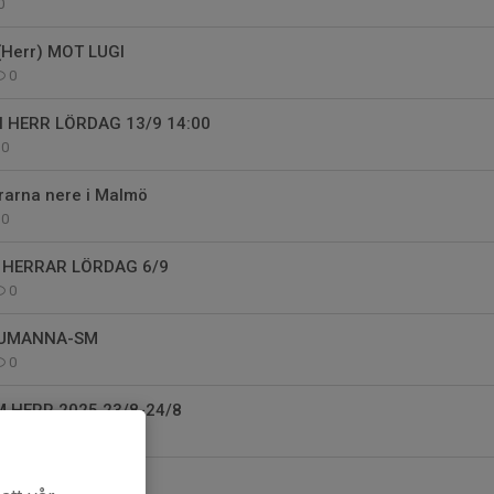
0
 (Herr) MOT LUGI
0
HERR LÖRDAG 13/9 14:00
0
rrarna nere i Malmö
0
HERRAR LÖRDAG 6/9
0
SJUMANNA-SM
0
HERR 2025 23/8-24/8
0
MOT GÖTEBORG RF