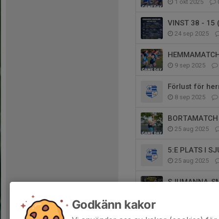
1 okt 2025
VINST 38 - 15
24 sep 2025
HEMMAMATCH 
9 sep 2025
Förlust för he
8 sep 2025
BORTAMATCH 
25 aug 2025
5:E PLATS I 
25 aug 2025
SJUMANNA-SM 
21 aug 2025
Godkänn kakor
VINST 41-13 