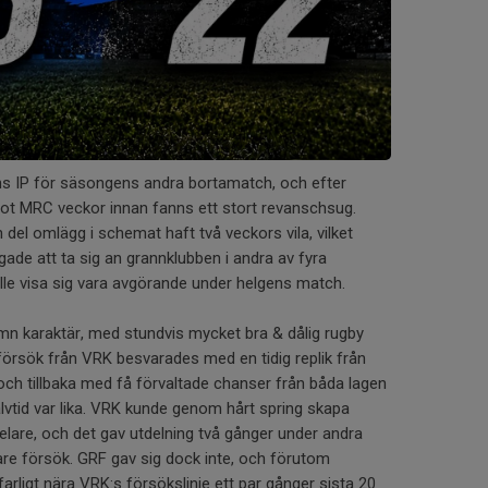
lens IP för säsongens andra bortamatch, och efter
ot MRC veckor innan fanns ett stort revanschsug.
el omlägg i schemat haft två veckors vila, vilket
ggade att ta sig an grannklubben i andra av fyra
ulle visa sig vara avgörande under helgens match.
n karaktär, med stundvis mycket bra & dålig rugby
t försök från VRK besvarades med en tidig replik från
och tillbaka med få förvaltade chanser från båda lagen
halvtid var lika. VRK kunde genom hårt spring skapa
delare, och det gav utdelning två gånger under andra
gare försök. GRF gav sig dock inte, och förutom
arligt nära VRK:s försökslinje ett par gånger sista 20