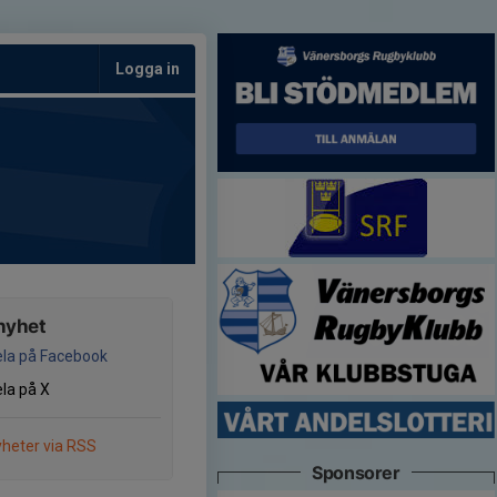
Logga in
nyhet
la på Facebook
la på X
heter via RSS
Sponsorer