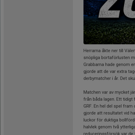
Herrarna åkte ner till Vä
snöpliga bortaförlusten m
Grabbarna hade genom en d
gjorde att de var extra ta
derbymatcher i år. Det sk
Matchen var av mycket jäm
från båda lagen. Ett tidig
GRF. En hel del spel fram 
gjorde att resultatet vid 
luckor för duktiga bollför
halvlek genom två ytterli
reduceringsförsök var de f