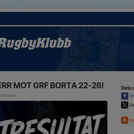
RugbyKlubb
ERR MOT GRF BORTA 22-26!
Dela 
entarer
De
De
Ny