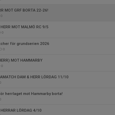
RR MOT GRF BORTA 22-26!
0
HERR MOT MALMÖ RC 9/5
0
tcher för grundserien 2026
0
(HERR) MOT HAMMARBY
0
AMATCH DAM & HERR LÖRDAG 11/10
0
för herrlaget mot Hammarby borta!
0
HERRAR LÖRDAG 4/10