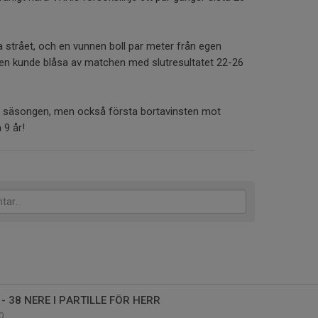
 strået, och en vunnen boll par meter från egen
ren kunde blåsa av matchen med slutresultatet 22-26
ör säsongen, men också första bortavinsten mot
 9 år!
 38 NERE I PARTILLE FÖR HERR
0