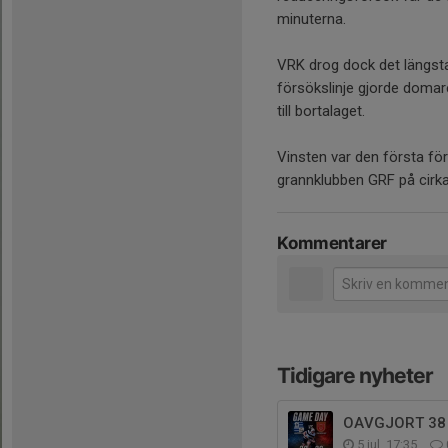
minuterna.
VRK drog dock det längsta
försökslinje gjorde doma
till bortalaget.
Vinsten var den första f
grannklubben GRF på cirka
Kommentarer
Tidigare nyheter
OAVGJORT 38 -
5 jul, 17:35