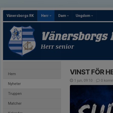
Vänersborgs RK
Herr
Dam
Ungdom
Vänersborgs 
Herr senior
VINST FÖR H
Hem
1 jun, 09:10
0 komm
Nyheter
Truppen
Matcher