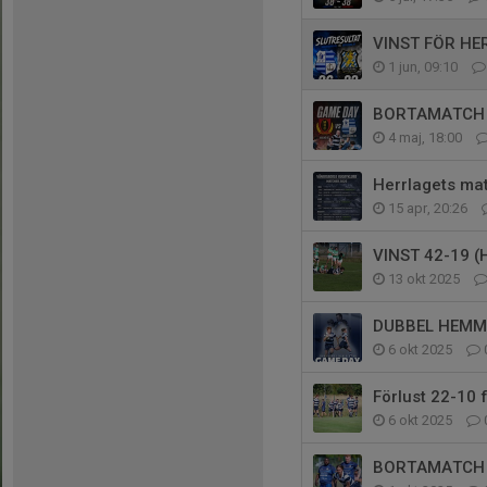
VINST FÖR HE
1 jun, 09:10
BORTAMATCH 
4 maj, 18:00
Herrlagets ma
15 apr, 20:26
VINST 42-19 
13 okt 2025
DUBBEL HEMM
6 okt 2025
Förlust 22-10 
6 okt 2025
BORTAMATCH 