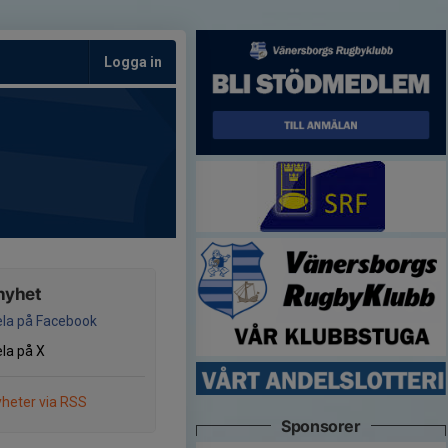
Logga in
nyhet
la på Facebook
la på X
heter via RSS
Sponsorer