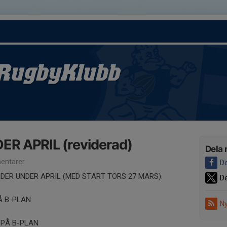
RugbyKlubb
R APRIL (reviderad)
Dela 
entarer
De
DER UNDER APRIL (MED START TORS 27 MARS):
De
PÅ B-PLAN
Ny
 PÅ B-PLAN