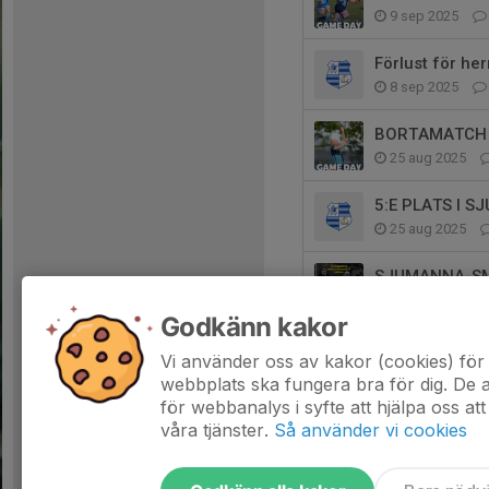
9 sep 2025
Förlust för he
8 sep 2025
BORTAMATCH 
25 aug 2025
5:E PLATS I 
25 aug 2025
SJUMANNA-SM 
21 aug 2025
Godkänn kakor
VINST 41-13 
Vi använder oss av kakor (cookies) för 
21 aug 2025
webbplats ska fungera bra för dig. De
för webbanalys i syfte att hjälpa oss att
våra tjänster.
Så använder vi cookies