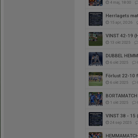
4 maj, 18:00
Herrlagets ma
15 apr, 20:26
VINST 42-19 
13 okt 2025
DUBBEL HEMM
6 okt 2025
Förlust 22-10 
6 okt 2025
BORTAMATCH 
1 okt 2025
VINST 38 - 15
24 sep 2025
HEMMAMATCH 