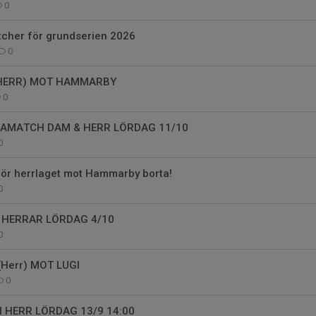
0
tcher för grundserien 2026
0
(HERR) MOT HAMMARBY
0
AMATCH DAM & HERR LÖRDAG 11/10
0
för herrlaget mot Hammarby borta!
0
HERRAR LÖRDAG 4/10
0
 (Herr) MOT LUGI
0
HERR LÖRDAG 13/9 14:00