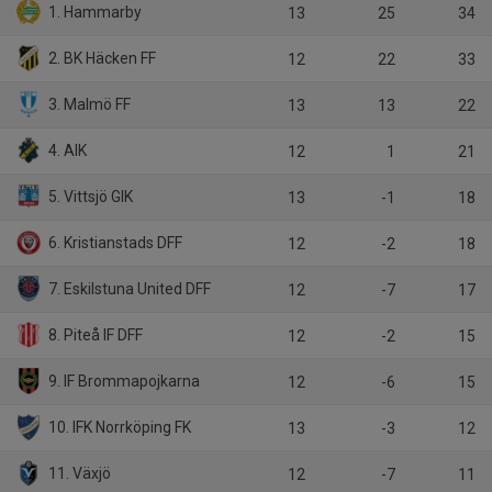
1. Hammarby
13
25
34
2. BK Häcken FF
12
22
33
3. Malmö FF
13
13
22
4. AIK
12
1
21
5. Vittsjö GIK
13
-1
18
6. Kristianstads DFF
12
-2
18
7. Eskilstuna United DFF
12
-7
17
8. Piteå IF DFF
12
-2
15
9. IF Brommapojkarna
12
-6
15
10. IFK Norrköping FK
13
-3
12
11. Växjö
12
-7
11