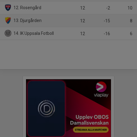
12. Rosengård
12
-2
10
13. Djurgården
12
-15
8
14. IK Uppsala Fotboll
12
-16
6