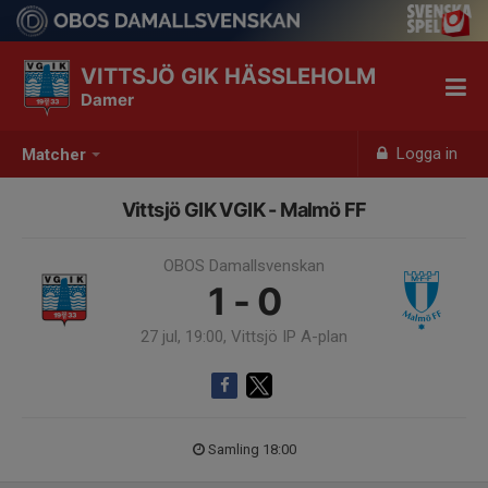
VITTSJÖ GIK HÄSSLEHOLM
Damer
Logga in
Matcher
Vittsjö GIK VGIK - Malmö FF
OBOS Damallsvenskan
1 - 0
27 jul, 19:00, Vittsjö IP A-plan
Samling 18:00