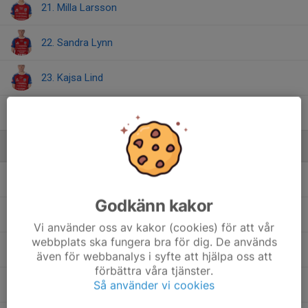
21. Milla Larsson
22. Sandra Lynn
23. Kajsa Lind
24. Daniela Galic
Ledare
Eric Lindgren
Assisterande tränare
Godkänn kakor
Johan Hammarqvist
Klubbchef
Vi använder oss av kakor (cookies) för att vår
webbplats ska fungera bra för dig. De används
Mladen Blagojevic
Huvudtränare
även för webbanalys i syfte att hjälpa oss att
förbättra våra tjänster.
Så använder vi cookies
Nellie Lindhe
Team Manager