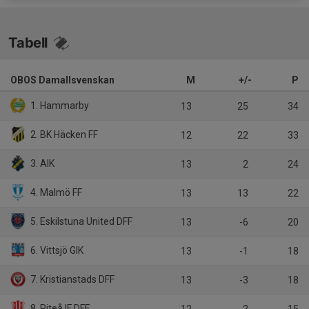
Tabell
OBOS Damallsvenskan
M
+/-
P
1. Hammarby
13
25
34
2. BK Häcken FF
12
22
33
3. AIK
13
2
24
4. Malmö FF
13
13
22
5. Eskilstuna United DFF
13
-6
20
6. Vittsjö GIK
13
-1
18
7. Kristianstads DFF
13
-3
18
8. Piteå IF DFF