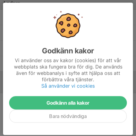
Ledare
Eric Lindgren
Assisterande tränare
Mladen Blagojevic
Huvudtränare
Nellie Lindhe
Team Manager
Godkänn kakor
Vi använder oss av kakor (cookies) för att vår
Thomas Mårtensson
Tränare
webbplats ska fungera bra för dig. De används
även för webbanalys i syfte att hjälpa oss att
förbättra våra tjänster.
Så använder vi cookies
Referat
Godkänn alla kakor
Inget referat skrivet
Bara nödvändiga