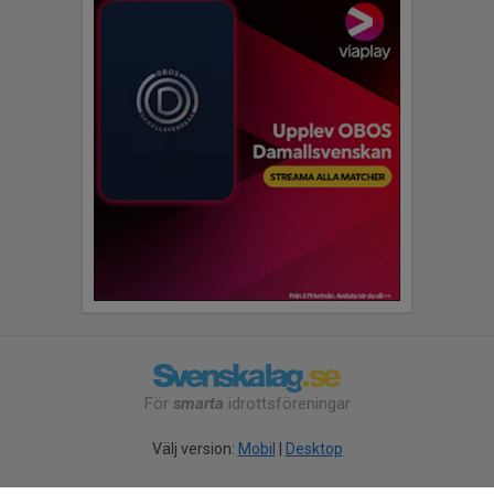
För
smarta
idrottsföreningar
Välj version:
Mobil
|
Desktop