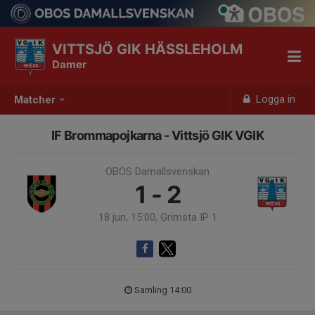
VITTSJÖ GIK HÄSSLEHOLM
Damer
Logga in
Matcher
IF Brommapojkarna - Vittsjö GIK VGIK
OBOS Damallsvenskan
1 - 2
18 jun, 15:00, Grimsta IP 1
Samling 14:00