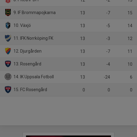
12
-2
15
9. IF Brommapojkarna
13
-7
15
10. Växjö
13
-5
14
11. IFK Norrköping FK
13
-3
12
12. Djurgården
13
-7
11
13. Rosengård
13
-4
10
14. IK Uppsala Fotboll
13
-24
6
15. FC Rosengård
0
0
0