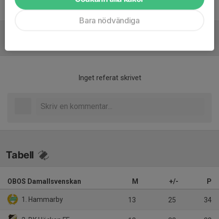
Ulf Jacobsson
Målvaktstränare
Bara nödvändiga
Referat
Inget referat skrivet
Tabell
OBOS Damallsvenskan
M
+/-
P
1. Hammarby
13
25
34