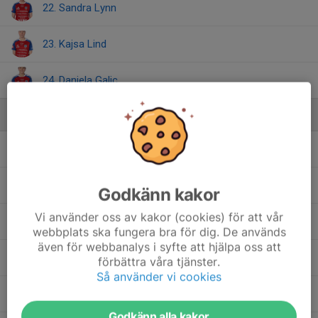
22. Sandra Lynn
23. Kajsa Lind
24. Daniela Galic
Ledare
Eric Lindgren
Assisterande tränare
Johan Hammarqvist
Klubbchef
Godkänn kakor
Vi använder oss av kakor (cookies) för att vår
Mladen Blagojevic
Huvudtränare
webbplats ska fungera bra för dig. De används
även för webbanalys i syfte att hjälpa oss att
Nellie Lindhe
Team Manager
förbättra våra tjänster.
Så använder vi cookies
Thomas Mårtensson
Tränare
Godkänn alla kakor