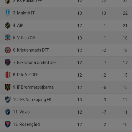
2. BK Häcken FF
12
22
33
3. Malmö FF
13
13
22
4. AIK
12
1
21
5. Vittsjö GIK
13
-1
18
6. Kristianstads DFF
12
-2
18
7. Eskilstuna United DFF
12
-7
17
8. Piteå IF DFF
12
-2
15
9. IF Brommapojkarna
12
-6
15
10. IFK Norrköping FK
13
-3
12
11. Växjö
12
-7
11
12. Rosengård
12
-2
10