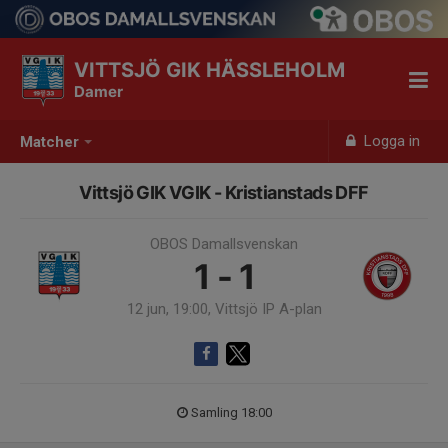
VITTSJÖ GIK HÄSSLEHOLM
Damer
Logga in
Matcher
Vittsjö GIK VGIK - Kristianstads DFF
OBOS Damallsvenskan
1 - 1
12 jun, 19:00, Vittsjö IP A-plan
Samling 18:00