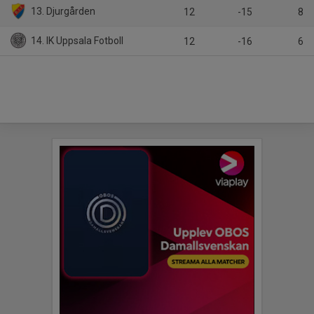
13. Djurgården
12
-15
8
14. IK Uppsala Fotboll
12
-16
6