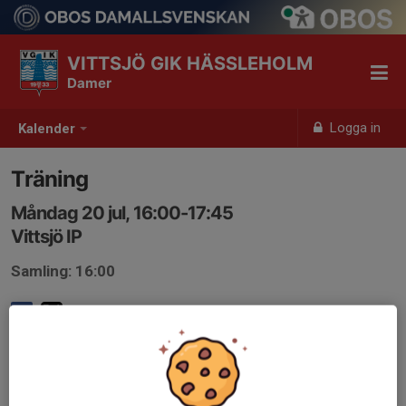
VITTSJÖ GIK HÄSSLEHOLM
Damer
Logga in
Kalender
Träning
Måndag 20 jul, 16:00-17:45
Vittsjö IP
Samling: 16:00