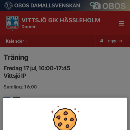
VITTSJÖ GIK HÄSSLEHOLM
Damer
Logga in
Kalender
Träning
Fredag 17 jul, 16:00-17:45
Vittsjö IP
Samling: 16:00