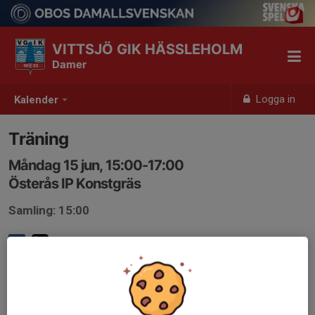
VITTSJÖ GIK HÄSSLEHOLM
Damer
Logga in
Kalender
Träning
Måndag 15 jun, 15:00-17:00
Österås IP Konstgräs
Samling: 15:00