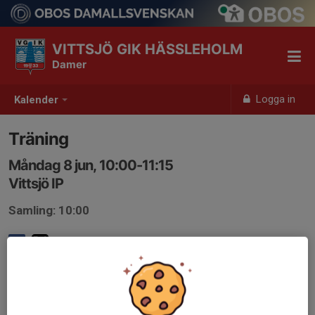
VITTSJÖ GIK HÄSSLEHOLM
Damer
Logga in
Kalender
Träning
Måndag 8 jun, 10:00-11:15
Vittsjö IP
Samling: 10:00