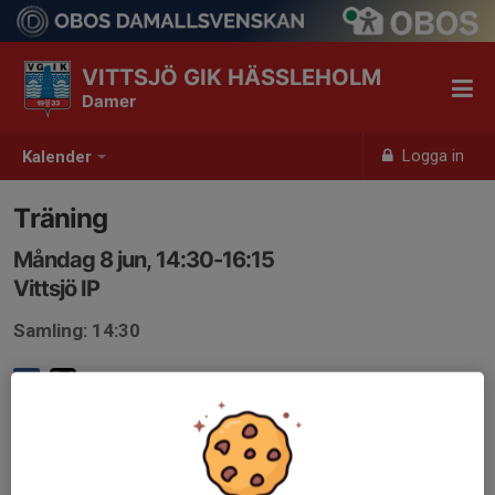
VITTSJÖ GIK HÄSSLEHOLM
Damer
Logga in
Kalender
Träning
Måndag 8 jun, 14:30-16:15
Vittsjö IP
Samling: 14:30