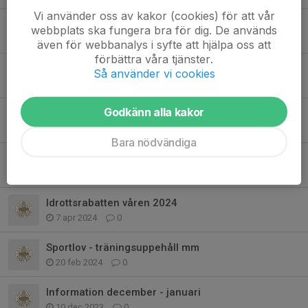
Vi använder oss av kakor (cookies) för att vår
Anmälan till distriktsträningen 09
webbplats ska fungera bra för dig. De används
14 okt 2024
0
även för webbanalys i syfte att hjälpa oss att
förbättra våra tjänster.
Information oktober och träningströjor
Så använder vi cookies
29 sep 2024
0
Godkänn alla kakor
Höstsäsongen är nu igång
30 jul 2024
0
Bara nödvändiga
Idrottsrabatten våren 2024
13 maj 2024
0
Idrottsrabatten våren 2024
7 apr 2024
0
Sportlov - träningsuppehåll mm
20 feb 2024
0
Information december - januari
10 dec 2023
0