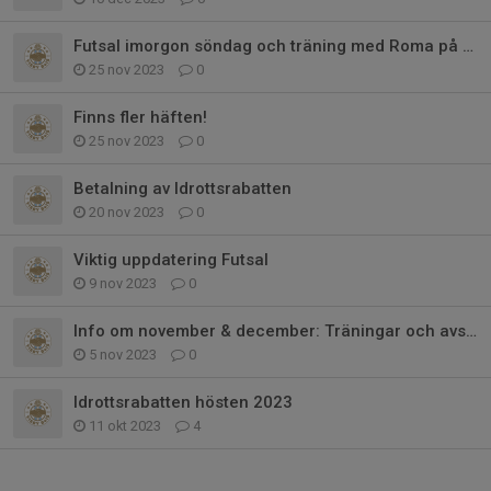
Futsal imorgon söndag och träning med Roma på tisdagar
25 nov 2023
0
Finns fler häften!
25 nov 2023
0
Betalning av Idrottsrabatten
20 nov 2023
0
Viktig uppdatering Futsal
9 nov 2023
0
Info om november & december: Träningar och avslutningsmiddag
5 nov 2023
0
Idrottsrabatten hösten 2023
11 okt 2023
4