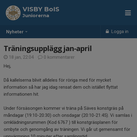
VISBY BoIS
Juniorerna
Logga in
Nyheter
Träningsupplägg jan-april
18 jan, 22:04
0 kommentarer
Hej,
Då kallelserna blivit alldeles för röriga med för mycket
information så har jag idag rensat dem och istället flyttat
informationen hit.
Under försäsongen kommer vi träna på Säves konstgräs på
måndagar (19:10-20:30) och onsdagar (20:10-21:45). Vi samlas i
omklädningsrummen (Kod 6767 ) till konstgräsplanen för
ombyte och genomgång av träningen. Vi går ut gemensamt för
uppvärmning 10 minuter efter samlingstid.