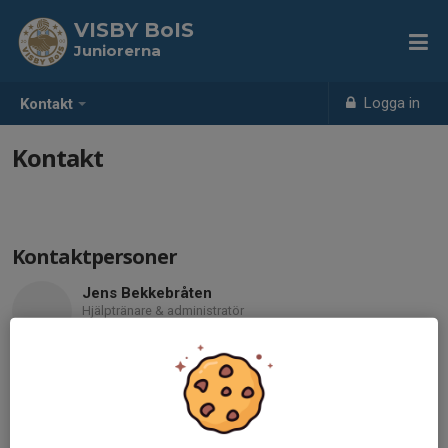
VISBY BoIS
Juniorerna
Logga in
Kontakt
Kontakt
Kontaktpersoner
Jens Bekkebråten
Hjälptränare & administratör
073-970 24 54
jens.bekkebraten@gmail.com
Jakob Snoder
Huvudtränare
070-239 19 86