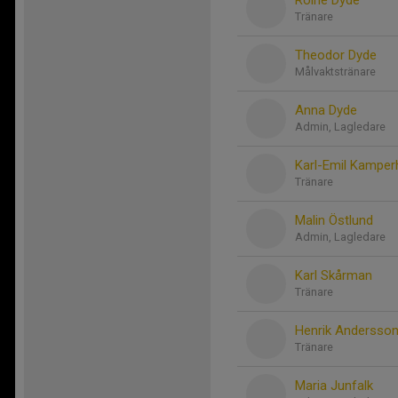
Tränare
Theodor Dyde
Målvaktstränare
Anna Dyde
Admin, Lagledare
Karl-Emil Kamper
Tränare
Malin Östlund
Admin, Lagledare
Karl Skårman
Tränare
Henrik Andersso
Tränare
Maria Junfalk