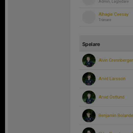
Admin, Lagledare
Alhagie Ceesay
Tränare
Spelare
Alvin Grennberger
Arvid Larsson
Arvid Östlund
Benjamin Bolande