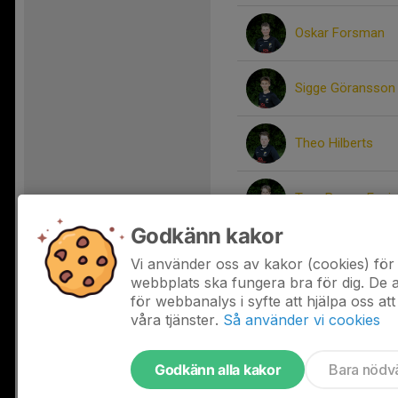
Oskar Forsman
Sigge Göransson
Theo Hilberts
Ture Berger Espi
Godkänn kakor
William Skald
Vi använder oss av kakor (cookies) för 
webbplats ska fungera bra för dig. De
för webbanalys i syfte att hjälpa oss att
våra tjänster.
Så använder vi cookies
Godkänn alla kakor
Bara nödv