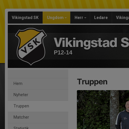
Vikingstad SK
Ungdom
Herr
Ledare
Viking
P12-14
Truppen
Hem
Nyheter
Truppen
Matcher
Statistik