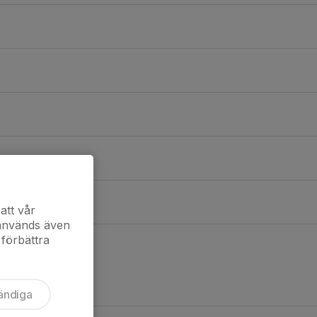
ng
att vår
 används även
 förbättra
ändiga