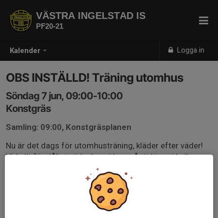
VÄSTRA INGELSTAD IS
PF20-21
Logga in
Kalender
OBS INSTÄLLD! Träning utomhus
Söndag 7 jun, 09:00-10:00
Konstgräs
Samling: 09:00, Konstgräsplanen
Nu är det dags för utomhusträning, kläder efter väder!
Vid allt för dåligt väder har vi kvar vår tid inne i hallen,
om det skulle bli så att vi flyttar in kommer det skickas
ut information via SMS samma morgon som träningen.