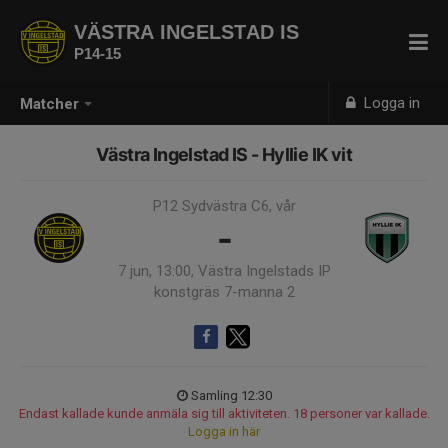
VÄSTRA INGELSTAD IS
P14-15
Logga in
Matcher
Västra Ingelstad IS - Hyllie IK vit
P12 Sydvästra C6, vår
-
7 jun, 13:00, Västra Ingelstads IP
konstgräs 7-manna 2
Samling 12:30
Endast kallade kunde anmäla sig till aktiviteten. 18 personer var kallade.
Logga in här