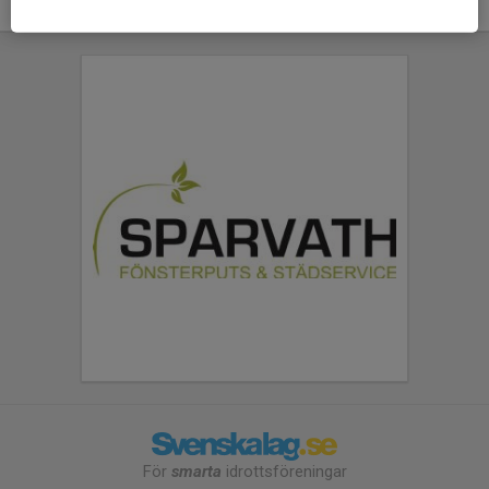
För
smarta
idrottsföreningar