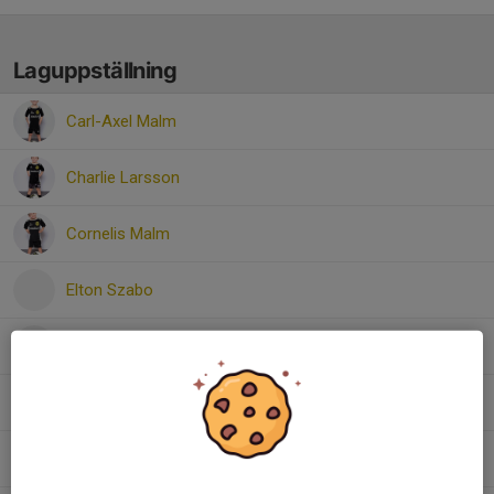
Laguppställning
Carl-Axel Malm
Charlie Larsson
Cornelis Malm
Elton Szabo
Gustav Walle
Noel Willy-Andersen
Oliver Krogh Lorenzen