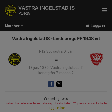
VÄSTRA INGELSTAD IS
P14-15
Logga in
Matcher
Västra Ingelstad IS - Lindeborgs FF 1948 vit
P12 Sydvästra D, vår
-
13 jun, 10:30, Västra Ingelstads IP
konstgräs 7-manna 2
Samling 10:00
Endast kallade kunde anmäla sig till aktiviteten. 21 personer var kallade.
Logga in här