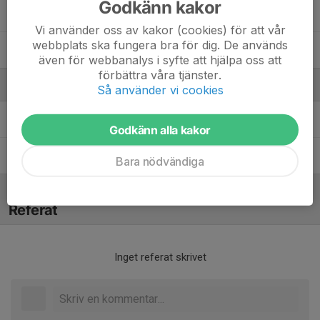
Godkänn kakor
Victor Broholm
Vi använder oss av kakor (cookies) för att vår
webbplats ska fungera bra för dig. De används
Vilgot Lundqvist
även för webbanalys i syfte att hjälpa oss att
förbättra våra tjänster.
Ledare
Så använder vi cookies
Max Malm
Tränare
Godkänn alla kakor
Pontus Broholm
Tränare
Bara nödvändiga
Referat
Inget referat skrivet