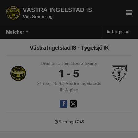
VÄSTRA INGELSTAD IS
Viis Seniorlag
Logga in
Matcher
Västra Ingelstad IS - Tygelsjö IK
Division 5 Herr Södra Skåne
1 - 5
21 maj, 18:45, Västra Ingelstads
IP A-plan
Samling 17:45