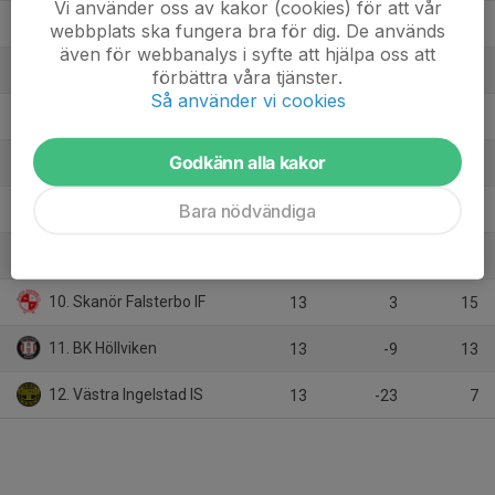
Vi använder oss av kakor (cookies) för att vår
4. Oxie SK
14
7
22
webbplats ska fungera bra för dig. De används
även för webbanalys i syfte att hjälpa oss att
5. FC Näset
13
3
22
förbättra våra tjänster.
Så använder vi cookies
6. Tygelsjö IK
13
6
19
Godkänn alla kakor
7. Lindeborgs FF 1948
14
-2
19
Bara nödvändiga
8. Vellinge IF
14
-7
18
9. Husie IF
14
-10
16
10. Skanör Falsterbo IF
13
3
15
11. BK Höllviken
13
-9
13
12. Västra Ingelstad IS
13
-23
7