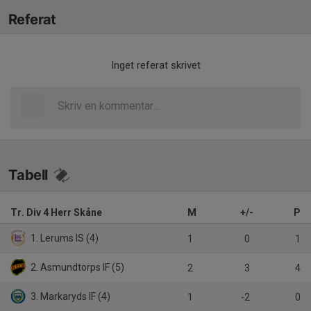
Referat
Inget referat skrivet
Tabell
Tr. Div 4 Herr Skåne
M
+/-
P
1. Lerums IS (4)
1
0
1
2. Asmundtorps IF (5)
2
3
4
3. Markaryds IF (4)
1
-2
0