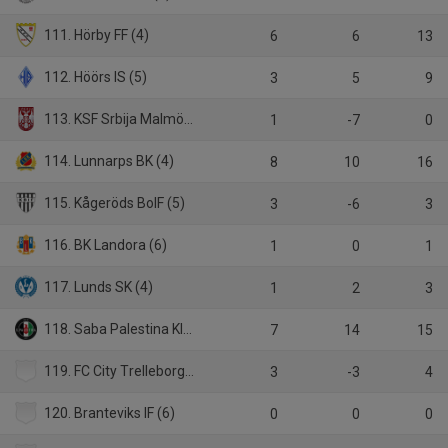
111. Hörby FF (4)
6
6
13
112. Höörs IS (5)
3
5
9
113. KSF Srbija Malmö (5)
1
-7
0
114. Lunnarps BK (4)
8
10
16
115. Kågeröds BoIF (5)
3
-6
3
116. BK Landora (6)
1
0
1
117. Lunds SK (4)
1
2
3
118. Saba Palestina KIF (4)
7
14
15
119. FC City Trelleborg (5)
3
-3
4
120. Branteviks IF (6)
0
0
0