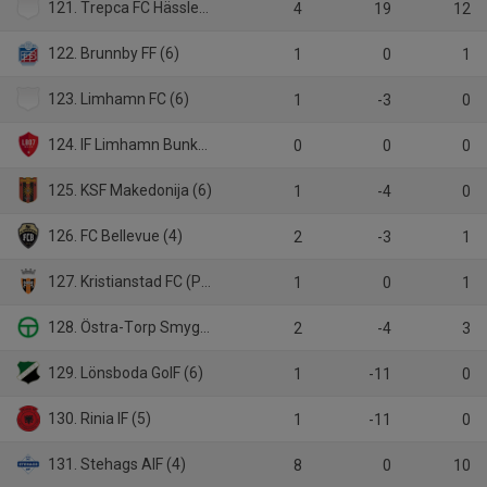
121. Trepca FC Hässleholm (4)
4
19
12
122. Brunnby FF (6)
1
0
1
123. Limhamn FC (6)
1
-3
0
124. IF Limhamn Bunkeflo (P19 Div.1)
0
0
0
125. KSF Makedonija (6)
1
-4
0
126. FC Bellevue (4)
2
-3
1
127. Kristianstad FC (P19)
1
0
1
128. Östra-Torp Smygehuk FF (5)
2
-4
3
129. Lönsboda GoIF (6)
1
-11
0
130. Rinia IF (5)
1
-11
0
131. Stehags AIF (4)
8
0
10