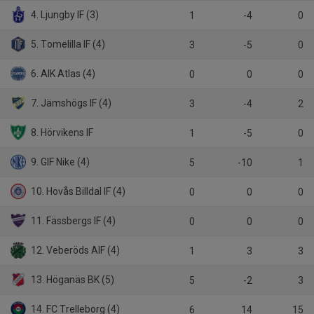
4. Ljungby IF (3)
1
-4
0
5. Tomelilla IF (4)
3
-5
0
6. AIK Atlas (4)
0
0
0
7. Jämshögs IF (4)
3
-4
2
8. Hörvikens IF
1
-5
0
9. GIF Nike (4)
5
-10
1
10. Hovås Billdal IF (4)
0
0
0
11. Fässbergs IF (4)
0
0
0
12. Veberöds AIF (4)
1
3
3
13. Höganäs BK (5)
5
-2
3
14. FC Trelleborg (4)
6
14
15