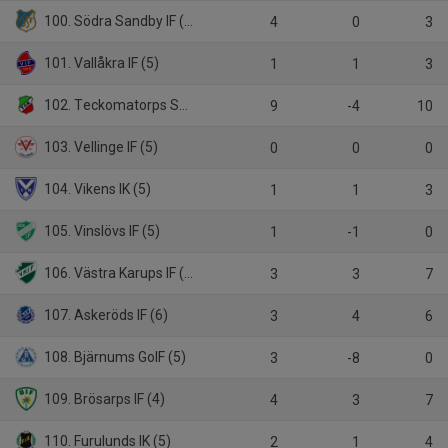
100. Södra Sandby IF (4)
4
0
3
101. Vallåkra IF (5)
1
1
3
102. Teckomatorps SK (4)
9
-4
10
103. Vellinge IF (5)
0
0
0
104. Vikens IK (5)
1
1
3
105. Vinslövs IF (5)
1
-1
0
106. Västra Karups IF (5)
3
3
7
107. Askeröds IF (6)
3
4
6
108. Bjärnums GoIF (5)
3
-8
0
109. Brösarps IF (4)
4
3
7
110. Furulunds IK (5)
2
1
4