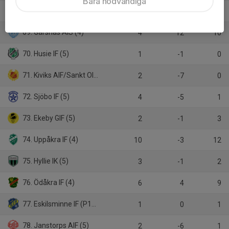
Bara nödvändiga
68. Glimåkra IF (4)
6
12
12
69. Gärsnäs AIS (4)
4
12
10
70. Husie IF (5)
1
-1
0
71. Kiviks AIF/Sankt Olofs IF (5)
2
-7
0
72. Sjöbo IF (5)
4
-5
1
73. Ekeby GIF (5)
2
-1
3
74. Uppåkra IF (4)
10
-3
12
75. Hyllie IK (5)
3
-1
2
76. Ödåkra IF (4)
6
4
9
77. Eskilsminne IF (P19 Superettan)
1
0
1
78. Janstorps AIF (5)
2
-6
1