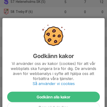
57. Heleneholms SK (5)
5
7
12
58. Treby IF (6)
0
0
0
59. Åhus Horna BK (4)
6
4
9
60. BK Höllviken (5)
2
-8
0
61. BK Höllviken (4)
1
0
1
62. Ystads IF FF (4)
7
11
16
Godkänn kakor
63. IFK Ystad FK (5)
2
-5
0
Vi använder oss av kakor (cookies) för att vår
webbplats ska fungera bra för dig. De används
64. FC Möllan (5)
0
0
0
även för webbanalys i syfte att hjälpa oss att
förbättra våra tjänster.
65. Bunkeflo FF (4)
8
12
14
Så använder vi cookies
66. FK Besa (5)
3
0
3
Godkänn alla kakor
67. Dalby GIF (5)
2
-7
0