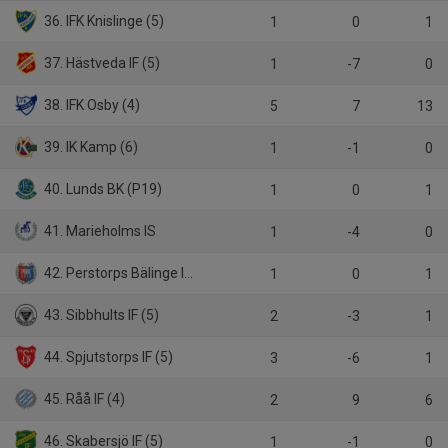
36. IFK Knislinge (5)
1
0
1
37. Hästveda IF (5)
1
-7
0
38. IFK Osby (4)
5
7
13
39. IK Kamp (6)
1
-1
0
40. Lunds BK (P19)
1
0
1
41. Marieholms IS
1
-4
0
42. Perstorps Bälinge IK (5)
1
0
1
43. Sibbhults IF (5)
2
-3
1
44. Spjutstorps IF (5)
3
-6
1
45. Råå IF (4)
2
9
6
46. Skabersjö IF (5)
1
-1
0