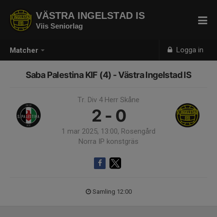
VÄSTRA INGELSTAD IS
Viis Seniorlag
Logga in
Matcher
Saba Palestina KIF (4) - Västra Ingelstad IS
Tr. Div 4 Herr Skåne
2 - 0
1 mar 2025, 13:00, Rosengård
Norra IP konstgräs
Samling 12:00