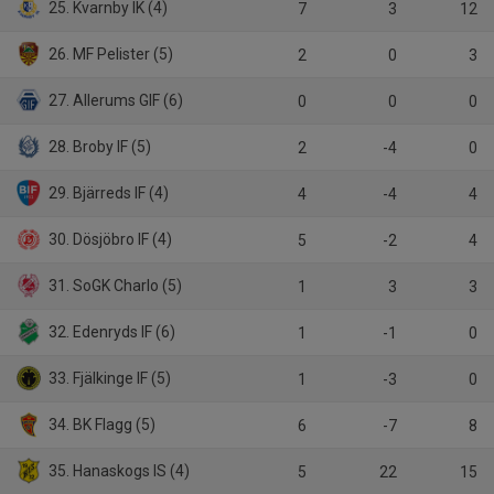
25. Kvarnby IK (4)
7
3
12
26. MF Pelister (5)
2
0
3
27. Allerums GIF (6)
0
0
0
28. Broby IF (5)
2
-4
0
29. Bjärreds IF (4)
4
-4
4
30. Dösjöbro IF (4)
5
-2
4
31. SoGK Charlo (5)
1
3
3
32. Edenryds IF (6)
1
-1
0
33. Fjälkinge IF (5)
1
-3
0
34. BK Flagg (5)
6
-7
8
35. Hanaskogs IS (4)
5
22
15