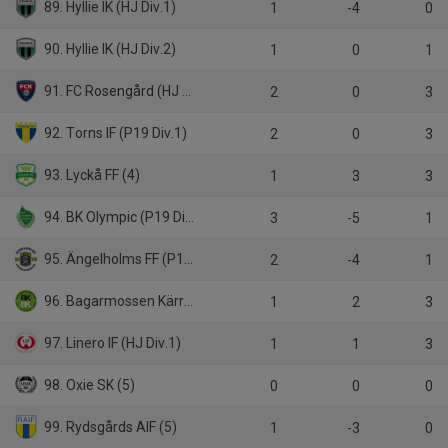
89. Hyllie IK (HJ Div.1)
1
-4
0
90. Hyllie IK (HJ Div.2)
1
0
1
91. FC Rosengård (HJ Div.1)
2
0
3
92. Torns IF (P19 Div.1)
2
0
3
93. Lyckå FF (4)
1
3
3
94. BK Olympic (P19 Div.1)
3
-5
1
95. Ängelholms FF (P19)
2
-4
1
96. Bagarmossen Kärrtorp BK (4)
1
2
3
97. Linero IF (HJ Div.1)
1
1
3
98. Oxie SK (5)
0
0
0
99. Rydsgårds AIF (5)
1
-3
0