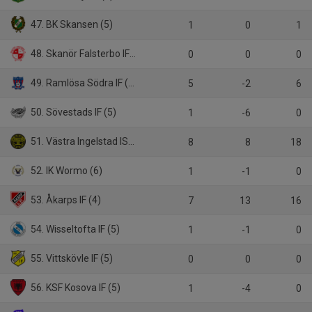
47. BK Skansen (5)
1
0
1
48. Skanör Falsterbo IF (5)
0
0
0
49. Ramlösa Södra IF (4)
5
-2
6
50. Sövestads IF (5)
1
-6
0
51. Västra Ingelstad IS (4)
8
8
18
52. IK Wormo (6)
1
-1
0
53. Åkarps IF (4)
7
13
16
54. Wisseltofta IF (5)
1
-1
0
55. Vittskövle IF (5)
0
0
0
56. KSF Kosova IF (5)
1
-4
0