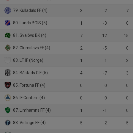
79. Kulladals FF (4)
3
2
7
80. Lunds BOIS (5)
1
-3
0
81. Svalövs BK (4)
7
12
15
82. Glumslövs FF (4)
2
-5
0
83. LT IF (Norge)
1
1
3
84. Båstads GIF (5)
4
-7
3
85. Fortuna FF (4)
0
0
0
86. IF Centern (4)
0
0
0
87. Limhamns FF (4)
1
-1
0
88. Vellinge FF (4)
5
2
5