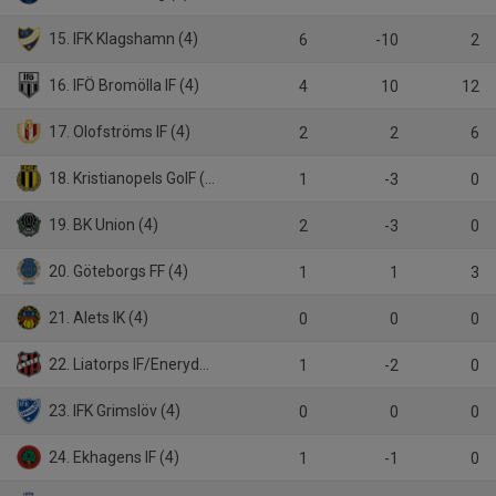
15. IFK Klagshamn (4)
6
-10
2
16. IFÖ Bromölla IF (4)
4
10
12
17. Olofströms IF (4)
2
2
6
18. Kristianopels GoIF (4)
1
-3
0
19. BK Union (4)
2
-3
0
20. Göteborgs FF (4)
1
1
3
21. Alets IK (4)
0
0
0
22. Liatorps IF/Eneryda IF (4)
1
-2
0
23. IFK Grimslöv (4)
0
0
0
24. Ekhagens IF (4)
1
-1
0