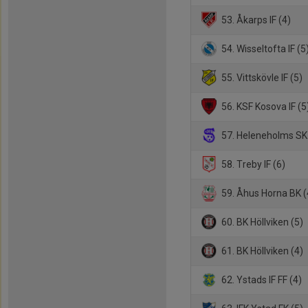
53. Åkarps IF (4)
54. Wisseltofta IF (5
55. Vittskövle IF (5)
56. KSF Kosova IF (5
57. Heleneholms SK 
58. Treby IF (6)
59. Åhus Horna BK (
60. BK Höllviken (5)
61. BK Höllviken (4)
62. Ystads IF FF (4)