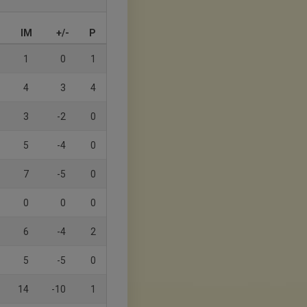
IM
+/-
P
1
0
1
4
3
4
3
-2
0
5
-4
0
7
-5
0
0
0
0
6
-4
2
5
-5
0
14
-10
1