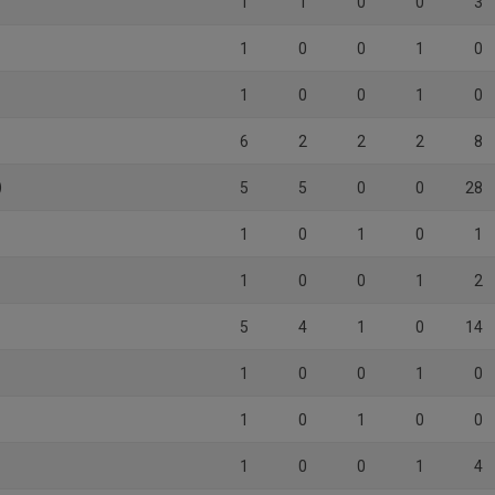
1
1
0
0
3
1
0
0
1
0
1
0
0
1
0
6
2
2
2
8
)
5
5
0
0
28
1
0
1
0
1
1
0
0
1
2
5
4
1
0
14
1
0
0
1
0
1
0
1
0
0
1
0
0
1
4