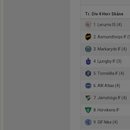
Tr. Div 4 Herr Skåne
1. Lerums IS (4)
2. Asmundtorps IF (
3. Markaryds IF (4)
4. Ljungby IF (3)
5. Tomelilla IF (4)
6. AIK Atlas (4)
7. Jämshögs IF (4)
8. Hörvikens IF
9. GIF Nike (4)