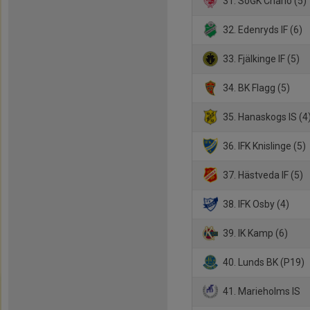
31. SoGK Charlo (5)
32. Edenryds IF (6)
33. Fjälkinge IF (5)
34. BK Flagg (5)
35. Hanaskogs IS (4
36. IFK Knislinge (5)
37. Hästveda IF (5)
38. IFK Osby (4)
39. IK Kamp (6)
40. Lunds BK (P19)
41. Marieholms IS