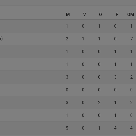
M
V
O
F
GM
1
0
1
0
1
5)
2
1
1
0
7
1
0
0
1
1
1
0
0
1
1
3
0
0
3
2
0
0
0
0
0
3
0
2
1
2
1
0
0
1
0
5
0
1
4
4