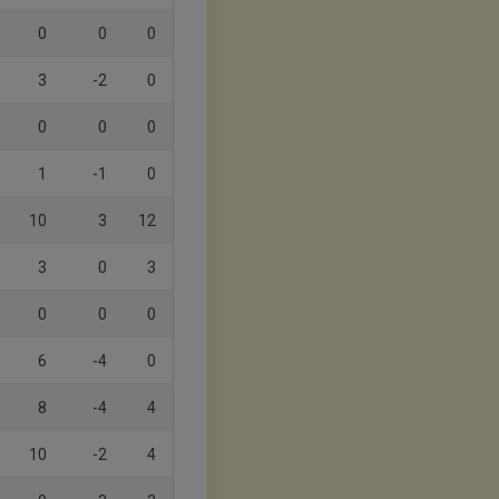
0
0
0
3
-2
0
0
0
0
1
-1
0
10
3
12
3
0
3
0
0
0
6
-4
0
8
-4
4
10
-2
4