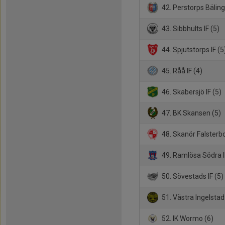
42. Perstorps Bäling
43. Sibbhults IF (5)
44. Spjutstorps IF (5
45. Råå IF (4)
46. Skabersjö IF (5)
47. BK Skansen (5)
48. Skanör Falsterbo
49. Ramlösa Södra I
50. Sövestads IF (5)
51. Västra Ingelstad 
52. IK Wormo (6)