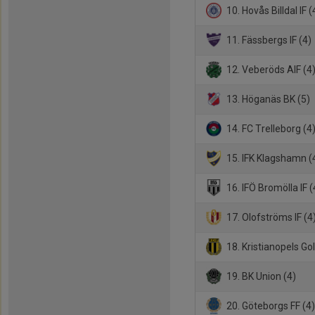
10. Hovås Billdal IF (
11. Fässbergs IF (4)
12. Veberöds AIF (4
13. Höganäs BK (5)
14. FC Trelleborg (4
15. IFK Klagshamn (
16. IFÖ Bromölla IF (
17. Olofströms IF (4
18. Kristianopels GoI
19. BK Union (4)
20. Göteborgs FF (4