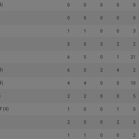
4)
0
0
0
0
0
0
0
0
0
0
)
1
1
0
0
3
5
0
3
2
2
)
6
5
0
1
21
4)
6
0
2
4
2
4)
4
4
0
0
10
)
2
2
0
0
5
F (4)
1
0
0
1
0
2
0
0
2
3
)
1
1
0
0
2