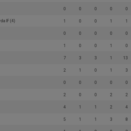
0
0
0
0
0
da IF (4)
1
0
0
1
1
0
0
0
0
0
1
0
0
1
0
7
3
3
1
13
2
1
0
1
3
0
0
0
0
0
2
0
0
2
2
4
1
1
2
4
5
1
1
3
8