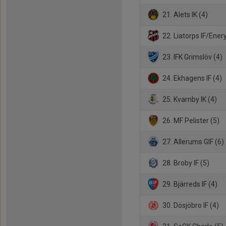
21. Alets IK (4)
22. Liatorps IF/Enery
23. IFK Grimslöv (4)
24. Ekhagens IF (4)
25. Kvarnby IK (4)
26. MF Pelister (5)
27. Allerums GIF (6)
28. Broby IF (5)
29. Bjärreds IF (4)
30. Dösjöbro IF (4)