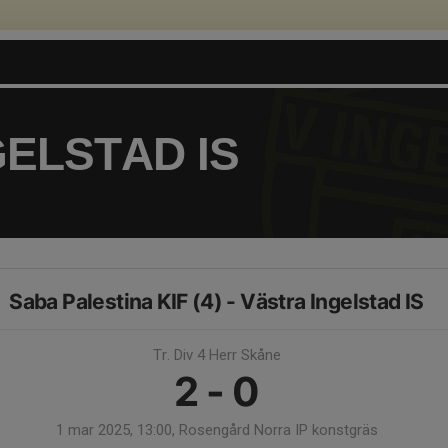
ELSTAD IS
Saba Palestina KIF (4) - Västra Ingelstad IS
Tr. Div 4 Herr Skåne
2 - 0
1 mar 2025, 13:00, Rosengård Norra IP konstgräs