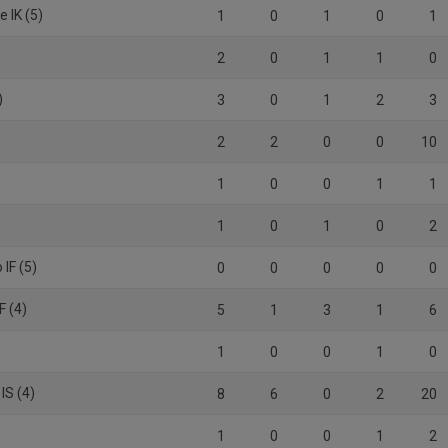
e IK (5)
1
0
1
0
1
2
0
1
1
0
)
3
0
1
2
3
2
2
0
0
10
1
0
0
1
1
1
0
1
0
2
 IF (5)
0
0
0
0
0
F (4)
5
1
3
1
6
1
0
0
1
0
IS (4)
8
6
0
2
20
1
0
0
1
2