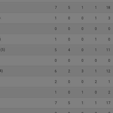
7
5
1
1
18
)
1
0
0
1
3
0
0
0
0
0
)
1
0
0
1
0
(5)
5
4
0
1
11
0
0
0
0
0
4)
6
2
3
1
12
2
0
0
2
1
1
0
1
0
2
7
5
1
1
17