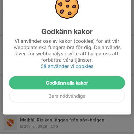
Medlems/träningsavgifter!
24 apr, 07:57
0
Valborg 2026
21 apr, 20:17
0
Godkänn kakor
Vi använder oss av kakor (cookies) för att vår
Ett steg närmare!
webbplats ska fungera bra för dig. De används
15 apr, 20:26
4
även för webbanalys i syfte att hjälpa oss att
förbättra våra tjänster.
Städa Skåne 2026
Så använder vi cookies
7 apr, 15:01
0
Vilken fantastisk fixardag!
Godkänn alla kakor
29 mar, 15:05
0
Bara nödvändiga
Fixardagen imorgon!
28 mar, 19:29
0
Majbål! Ris kan läggas från påskhelgen!
20 mar, 09:28
0