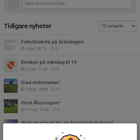
Tidigare nyheter
Fotbollsskola på Grönängen
10 jul, 09:13
0
Kiosken på måndag kl 19
27 jun, 11:53
0
Glad midsommar!
18 jun, 18:38
0
Vinst Åhuscupen!
17 maj, 12:42
2
Stort stort tack för en fantastisk Valborg!
1 maj, 09:06
0