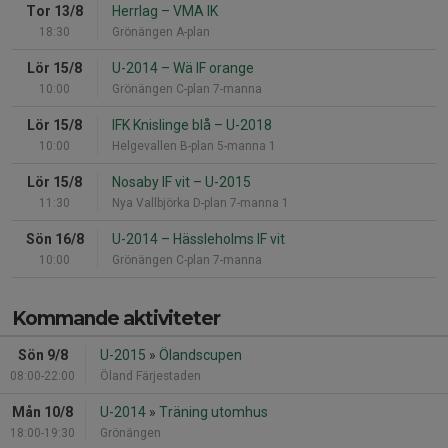
Tor 13/8
Herrlag
–
VMA IK
18:30
Grönängen A-plan
Lör 15/8
U-2014
–
Wä IF orange
10:00
Grönängen C-plan 7-manna
Lör 15/8
IFK Knislinge blå
–
U-2018
10:00
Helgevallen B-plan 5-manna 1
Lör 15/8
Nosaby IF vit
–
U-2015
11:30
Nya Vallbjörka D-plan 7-manna 1
Sön 16/8
U-2014
–
Hässleholms IF vit
10:00
Grönängen C-plan 7-manna
Kommande aktiviteter
Sön 9/8
U-2015
»
Ölandscupen
08:00-22:00
Öland Färjestaden
Mån 10/8
U-2014
»
Träning utomhus
18:00-19:30
Grönängen