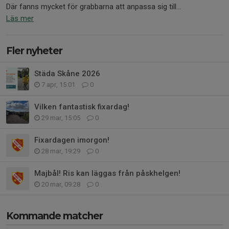
Där fanns mycket för grabbarna att anpassa sig till...
Läs mer
Fler nyheter
Städa Skåne 2026
7 apr, 15:01
0
Vilken fantastisk fixardag!
29 mar, 15:05
0
Fixardagen imorgon!
28 mar, 19:29
0
Majbål! Ris kan läggas från påskhelgen!
20 mar, 09:28
0
Kommande matcher