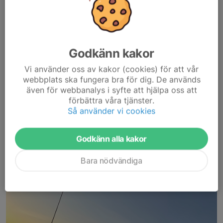
Idag spelade vi Åhuscupen tillsammans med 3 tuffa killar från
2017 laget. Stort tack för att ni ville vara med. Vi började bra
med en vinst (WO), då laget vi skulle möta inte kom. Snabbt
roddade kansliet om så vi fick en...
Godkänn kakor
Läs mer
Vi använder oss av kakor (cookies) för att vår
webbplats ska fungera bra för dig. De används
Stort stort tack för en fantastisk
även för webbanalys i syfte att hjälpa oss att
förbättra våra tjänster.
Valborg!
Så använder vi cookies
1 maj, 09:06
0 kommentarer
Godkänn alla kakor
Bara nödvändiga