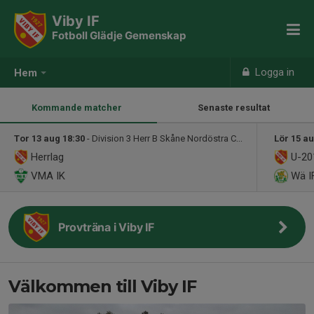
Viby IF
Fotboll Glädje Gemenskap
Logga in
Hem
Kommande matcher
Senaste resultat
Tor 13 aug 18:30
- Division 3 Herr B Skåne Nordöstra C, höst
Lör 15 au
Herrlag
U-20
VMA IK
Wä I
Provträna i Viby IF
Välkommen till Viby IF