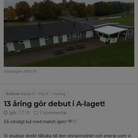
Grönängen 240118
Referat:
Näsby IF - Viby IF
|
Herrlag
13 åring gör debut i A-laget!
Igår, 17:10
1 kommentar
Så otroligt kul med match igen! 💚🤍
Vi studsar direkt tillbaka till den vinnarinstinkt och energi som vi