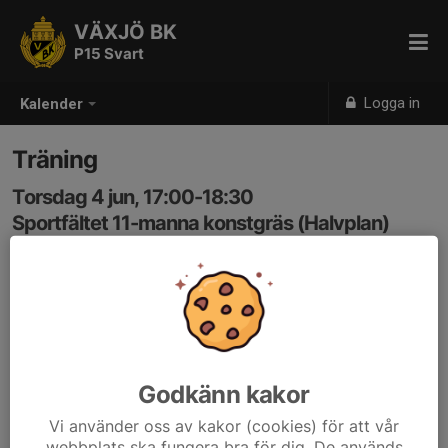
VÄXJÖ BK
P15 Svart
Logga in
Kalender
Träning
Torsdag 4 jun, 17:00-18:30
Sportfältet 11-manna konstgräs (Halvplan)
Samling: 16:50
Godkänn kakor
Vi använder oss av kakor (cookies) för att vår
webbplats ska fungera bra för dig. De används