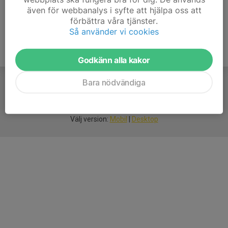
även för webbanalys i syfte att hjälpa oss att
förbättra våra tjänster.
Så använder vi cookies
Godkänn alla kakor
Bara nödvändiga
För
smarta
idrottsföreningar
Välj version:
Mobil
|
Desktop