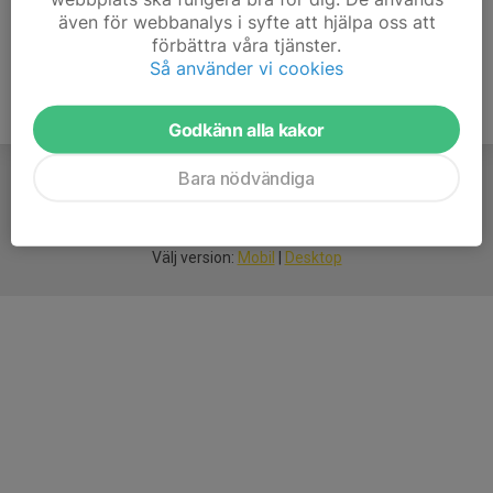
även för webbanalys i syfte att hjälpa oss att
förbättra våra tjänster.
Så använder vi cookies
Godkänn alla kakor
Bara nödvändiga
För
smarta
idrottsföreningar
Välj version:
Mobil
|
Desktop