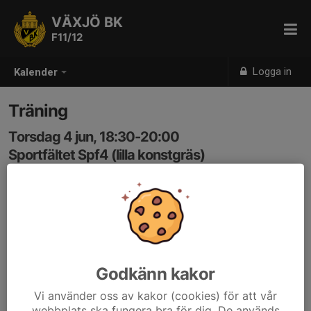
VÄXJÖ BK
F11/12
Logga in
Kalender
Träning
Torsdag 4 jun, 18:30-20:00
Sportfältet Spf4 (lilla konstgräs)
Samling: 18:30
Godkänn kakor
Vi använder oss av kakor (cookies) för att vår
webbplats ska fungera bra för dig. De används